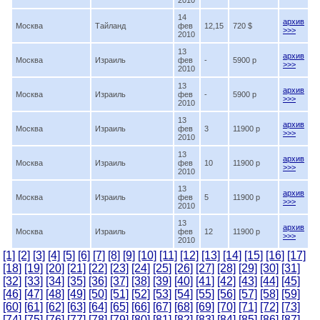
2010
14
архив
Москва
Тайланд
фев
12,15
720 $
>>>
2010
13
архив
Москва
Израиль
фев
-
5900 p
>>>
2010
13
архив
Москва
Израиль
фев
-
5900 p
>>>
2010
13
архив
Москва
Израиль
фев
3
11900 p
>>>
2010
13
архив
Москва
Израиль
фев
10
11900 p
>>>
2010
13
архив
Москва
Израиль
фев
5
11900 p
>>>
2010
13
архив
Москва
Израиль
фев
12
11900 p
>>>
2010
[1]
[2]
[3]
[4]
[5]
[6]
[7]
[8]
[9]
[10]
[11]
[12]
[13]
[14]
[15]
[16]
[17]
[18]
[19]
[20]
[21]
[22]
[23]
[24]
[25]
[26]
[27]
[28]
[29]
[30]
[31]
[32]
[33]
[34]
[35]
[36]
[37]
[38]
[39]
[40]
[41]
[42]
[43]
[44]
[45]
[46]
[47]
[48]
[49]
[50]
[51]
[52]
[53]
[54]
[55]
[56]
[57]
[58]
[59]
[60]
[61]
[62]
[63]
[64]
[65]
[66]
[67]
[68]
[69]
[70]
[71]
[72]
[73]
[74]
[75]
[76]
[77]
[78]
[79]
[80]
[81]
[82]
[83]
[84]
[85]
[86]
[87]