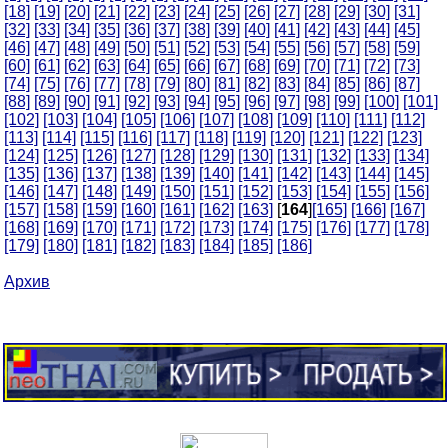
[18]
[19]
[20]
[21]
[22]
[23]
[24]
[25]
[26]
[27]
[28]
[29]
[30]
[31]
[32]
[33]
[34]
[35]
[36]
[37]
[38]
[39]
[40]
[41]
[42]
[43]
[44]
[45]
[46]
[47]
[48]
[49]
[50]
[51]
[52]
[53]
[54]
[55]
[56]
[57]
[58]
[59]
[60]
[61]
[62]
[63]
[64]
[65]
[66]
[67]
[68]
[69]
[70]
[71]
[72]
[73]
[74]
[75]
[76]
[77]
[78]
[79]
[80]
[81]
[82]
[83]
[84]
[85]
[86]
[87]
[88]
[89]
[90]
[91]
[92]
[93]
[94]
[95]
[96]
[97]
[98]
[99]
[100]
[101]
[102]
[103]
[104]
[105]
[106]
[107]
[108]
[109]
[110]
[111]
[112]
[113]
[114]
[115]
[116]
[117]
[118]
[119]
[120]
[121]
[122]
[123]
[124]
[125]
[126]
[127]
[128]
[129]
[130]
[131]
[132]
[133]
[134]
[135]
[136]
[137]
[138]
[139]
[140]
[141]
[142]
[143]
[144]
[145]
[146]
[147]
[148]
[149]
[150]
[151]
[152]
[153]
[154]
[155]
[156]
[157]
[158]
[159]
[160]
[161]
[162]
[163]
[
164
]
[165]
[166]
[167]
[168]
[169]
[170]
[171]
[172]
[173]
[174]
[175]
[176]
[177]
[178]
[179]
[180]
[181]
[182]
[183]
[184]
[185]
[186]
Архив