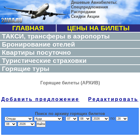
Дешевые Авиабилеты:
Спецпредложения
Распродажи
Скидки Акции
ГЛАВНАЯ
ЦЕНЫ НА БИЛЕТЫ
ТАКСИ, трансферы в аэропорты
Бронирование отелей
Квартиры посуточно
Туристические страховки
Горящие туры
Горящие билеты (АРХИВ)
Добавить предложение
Редактировать
Поиск по архиву горящих билетов
с
по