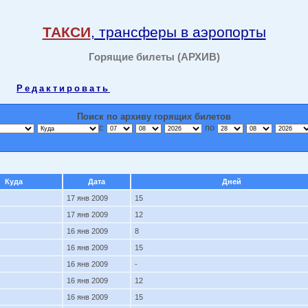
ТАКСИ
, трансферы в аэропорты
Горящие билеты (АРХИВ)
Редактировать
Поиск по архиву горящих билетов
с
по
Куда
Дата
Дней
17 янв 2009
15
17 янв 2009
12
16 янв 2009
8
16 янв 2009
15
16 янв 2009
-
16 янв 2009
12
16 янв 2009
15