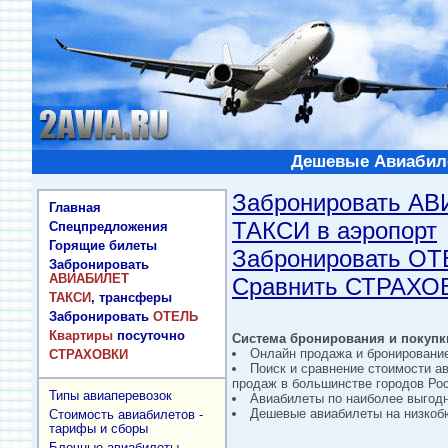
Дешевые Авиабиле
Забронировать А
Главная
ТАКСИ в аэропорт
Спецпредложения
Горящие билеты
Забронировать О
Забронировать
АВИАБИЛЕТ
Сравнить СТРАХО
ТАКСИ
, трансферы
Забронировать
ОТЕЛЬ
Квартиры
посуточно
Система бронирования и покупки
Онлайн продажа и бронировани
СТРАХОВКИ
Поиск и сравнение стоимости а
продаж в большинстве городов Рос
Типы авиаперевозок
Авиабилеты по наиболее выгод
Дешевые авиабилеты на низкобю
Стоимость авиабилетов -
тарифы и сборы
Блочные авиабилеты