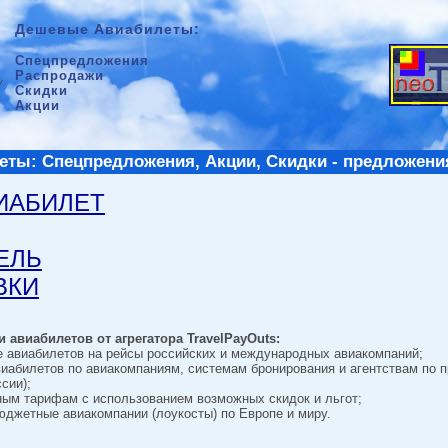
Дешевые Авиабилеты:
Спецпредложения
Распродажи
Скидки
Акции
ты: Спецпредложения, Акции, Скидки - предложени
ВИАБИЛЕТ
ТЕЛЬ
ВКИ
 авиабилетов от агрегатора TravelPayOuts:
е авиабилетов на рейсы российских и международных авиакомпаний;
виабилетов по авиакомпаниям, системам бронирования и агентствам по 
сии);
ным тарифам с использованием возможных скидок и льгот;
джетные авиакомпании (лоукосты) по Европе и миру.