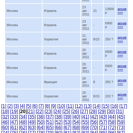
2011
23
13900
архив
Москва
Израиль
авг
21
p
>>>
2011
23
6900
архив
Москва
Израиль
авг
-
p
>>>
2011
21
архив
Москва
Хорватия
авг
8/15
250 ?
>>>
2011
20
6900
архив
Москва
Израиль
авг
-
p
>>>
2011
20
6900
архив
Москва
Израиль
авг
-
p
>>>
2011
20
архив
Москва
Франция
авг
8
250 ?
>>>
2011
20
архив
Москва
Хорватия
авг
8/15
220 ?
>>>
2011
[1]
[2]
[3]
[4]
[5]
[6]
[7]
[8]
[9]
[10]
[11]
[12]
[13]
[14]
[15]
[16]
[17]
[18]
[19]
[
20
]
[21]
[22]
[23]
[24]
[25]
[26]
[27]
[28]
[29]
[30]
[31]
[32]
[33]
[34]
[35]
[36]
[37]
[38]
[39]
[40]
[41]
[42]
[43]
[44]
[45]
[46]
[47]
[48]
[49]
[50]
[51]
[52]
[53]
[54]
[55]
[56]
[57]
[58]
[59]
[60]
[61]
[62]
[63]
[64]
[65]
[66]
[67]
[68]
[69]
[70]
[71]
[72]
[73]
[74]
[75]
[76]
[77]
[78]
[79]
[80]
[81]
[82]
[83]
[84]
[85]
[86]
[87]