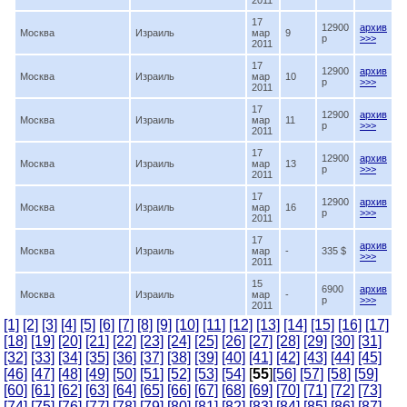
2011
17
12900
архив
Москва
Израиль
мар
9
p
>>>
2011
17
12900
архив
Москва
Израиль
мар
10
p
>>>
2011
17
12900
архив
Москва
Израиль
мар
11
p
>>>
2011
17
12900
архив
Москва
Израиль
мар
13
p
>>>
2011
17
12900
архив
Москва
Израиль
мар
16
p
>>>
2011
17
архив
Москва
Израиль
мар
-
335 $
>>>
2011
15
6900
архив
Москва
Израиль
мар
-
p
>>>
2011
[1]
[2]
[3]
[4]
[5]
[6]
[7]
[8]
[9]
[10]
[11]
[12]
[13]
[14]
[15]
[16]
[17]
[18]
[19]
[20]
[21]
[22]
[23]
[24]
[25]
[26]
[27]
[28]
[29]
[30]
[31]
[32]
[33]
[34]
[35]
[36]
[37]
[38]
[39]
[40]
[41]
[42]
[43]
[44]
[45]
[46]
[47]
[48]
[49]
[50]
[51]
[52]
[53]
[54]
[
55
]
[56]
[57]
[58]
[59]
[60]
[61]
[62]
[63]
[64]
[65]
[66]
[67]
[68]
[69]
[70]
[71]
[72]
[73]
[74]
[75]
[76]
[77]
[78]
[79]
[80]
[81]
[82]
[83]
[84]
[85]
[86]
[87]