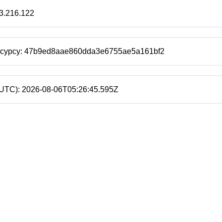
3.216.122
есурсу:
47b9ed8aae860dda3e6755ae5a161bf2
(UTC):
2026-08-06T05:26:45.595Z