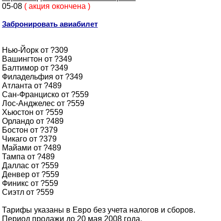
05-08
( акция окончена )
Забронировать авиабилет
Нью-Йорк от ?309
Вашингтон от ?349
Балтимор от ?349
Филадельфия от ?349
Атланта от ?489
Сан-Франциско от ?559
Лос-Анджелес от ?559
Хьюстон от ?559
Орландо от ?489
Бостон от ?379
Чикаго от ?379
Майами от ?489
Тампа от ?489
Даллас от ?559
Денвер от ?559
Финикс от ?559
Сиэтл от ?559
Тарифы указаны в Евро без учета налогов и сборов.
Период продажи до 20 мая 2008 года.