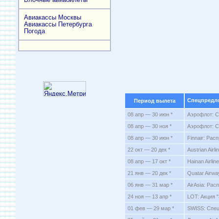
Авиакассы Москвы
Авиакассы Петербурга
Погода
Спецпредл
Период вылета
08 апр — 30 июн *
Аэрофлот: С
08 апр — 30 ноя *
Аэрофлот: С
08 апр — 30 июн *
Finnair: Ра
22 окт — 20 дек *
Austrian Air
08 апр — 17 окт *
Hainan Airli
21 янв — 20 дек *
Quatar Airw
06 янв — 31 мар *
AirAsia: Рас
24 ноя — 13 апр *
LOT: Акция 
01 фев — 29 мар *
SWISS: Спец