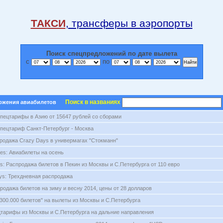
ТАКСИ
, трансферы в аэропорты
Поиск спецпредложений по дате вылета
с
по
Поиск в названиях
ожения авиабилетов
пецтарифы в Азию от 15647 рублей со сборами
пецтариф Санкт-Петербург - Москва
спродажа Crazy Days в универмагах "Стокманн"
lines: Авиабилеты на осень
nes: Распродажа билетов в Пекин из Москвы и С.Петербурга от 110 евро
ays: Трехдневная распродажа
продажа билетов на зиму и весну 2014, цены от 28 долларов
"300.000 билетов" на вылеты из Москвы и С.Петербурга
тарифы из Москвы и С.Петербурга на дальние направления