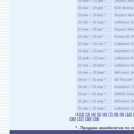
05 май — 31 дек *
Лоукост Air
03 ноя — 24 дек *
El Al: билет
24 янв — 30 апр *
Лоукост Air
01 ноя — 31 мар *
Lufthansa: 
07 янв — 05 авг *
Лоукост AirA
23 апр — 26 окт *
Korean Air:
10 апр — 10 сен *
Lufthansa: 
10 апр — 15 июн *
Аэрофлот: С
01 май — 15 июн *
Lufthansa: 
01 янв — 28 фев *
Lufthansa: 
15 янв — 28 фев *
AirFrance: 
26 окт — 31 мар *
АК "Россия"
26 окт — 15 мар *
Аэрофлот: С
26 окт — 31 мар *
SWISS: Спе
01 дек — 31 мар *
AirFrance: 
01 ноя — 31 мар *
Lufthansa: 
[
1
]
[2]
[3]
[4]
[5]
[6]
[7]
[8]
[9]
[10]
[36]
[37]
[38]
[39]
* - Продажи авиабилетов по