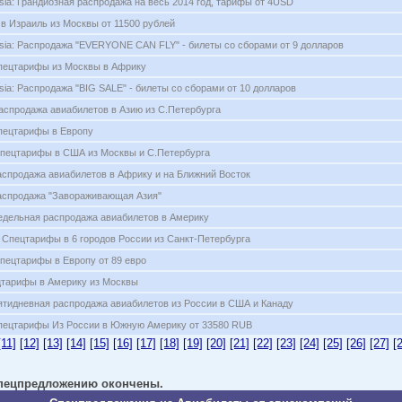
Asia: Грандиозная распродажа на весь 2014 год, тарифы от 4USD
ы в Израиль из Москвы от 11500 рублей
Asia: Распродажа "EVERYONE CAN FLY" - билеты со сборами от 9 долларов
Спецтарифы из Москвы в Африку
sia: Распродажа "BIG SALE" - билеты со сборами от 10 долларов
 Распродажа авиабилетов в Азию из С.Петербурга
Спецтарифы в Европу
пецтарифы в США из Москвы и С.Петербурга
Распродажа авиабилетов в Африку и на Ближний Восток
Распродажа "Завораживающая Азия"
Недельная распродажа авиабилетов в Америку
: Спецтарифы в 6 городов России из Санкт-Петербурга
пецтарифы в Европу от 89 евро
цтарифы в Америку из Москвы
Пятидневная распродажа авиабилетов из России в США и Канаду
Спецтарифы Из России в Южную Америку от 33580 RUB
[11]
[12]
[13]
[14]
[15]
[16]
[17]
[18]
[19]
[20]
[21]
[22]
[23]
[24]
[25]
[26]
[27]
[
 спецпредложению окончены.