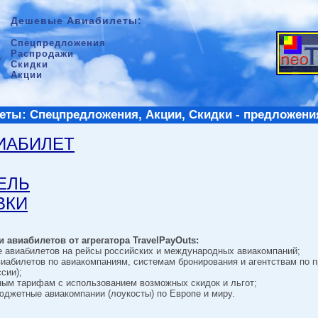
Дешевые Авиабилеты:
Спецпредложения
Распродажи
Скидки
Акции
ты: Спецпредложения, Акции, Скидки - предложени
ВИАБИЛЕТ
ТЕЛЬ
ВКИ
 авиабилетов от агрегатора TravelPayOuts:
е авиабилетов на рейсы российских и международных авиакомпаний;
виабилетов по авиакомпаниям, системам бронирования и агентствам по 
сии);
ным тарифам с использованием возможных скидок и льгот;
джетные авиакомпании (лоукосты) по Европе и миру.