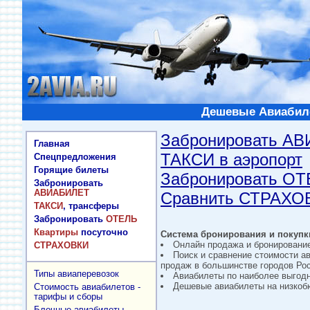
Дешевые Авиабиле
Забронировать А
Главная
ТАКСИ в аэропорт
Спецпредложения
Горящие билеты
Забронировать О
Забронировать
АВИАБИЛЕТ
Сравнить СТРАХО
ТАКСИ
, трансферы
Забронировать
ОТЕЛЬ
Квартиры
посуточно
Система бронирования и покупки
Онлайн продажа и бронировани
СТРАХОВКИ
Поиск и сравнение стоимости а
продаж в большинстве городов Рос
Типы авиаперевозок
Авиабилеты по наиболее выгод
Дешевые авиабилеты на низкобю
Стоимость авиабилетов -
тарифы и сборы
Блочные авиабилеты