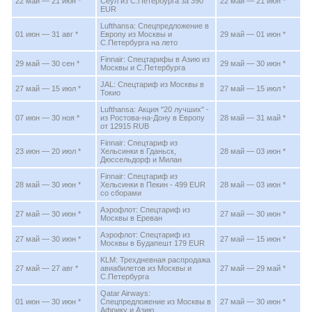
22 май — 21 июн *
Сеул из С.Петербурга за 390
22 май — 21 июн *
EUR
Lufthansa: Спецпредложение в
01 июн — 31 авг *
Европу из Москвы и
29 май — 01 июн *
С.Петербурга на лето
Finnair: Спецтарифы в Азию из
29 май — 30 сен *
29 май — 30 июн *
Москвы и С.Петербурга
JAL: Спецтариф из Москвы в
27 май — 15 июл *
27 май — 15 июл *
Токио
Lufthansa: Акция "20 лучших" -
07 июн — 30 ноя *
из Ростова-на-Дону в Европу
28 май — 31 май *
от 12915 RUB
Finnair: Спецтариф из
23 июн — 20 июл *
Хельсинки в Гданьск,
28 май — 03 июн *
Дюссельдорф и Милан
Finnair: Спецтариф из
28 май — 30 июн *
Хельсинки в Пекин - 499 EUR
28 май — 03 июн *
со сборами
Аэрофлот: Спецтариф из
27 май — 30 июн *
27 май — 30 июн *
Москвы в Ереван
Аэрофлот: Спецтариф из
27 май — 30 июн *
27 май — 15 июн *
Москвы в Будапешт 179 EUR
KLM: Трехдневная распродажа
27 май — 27 авг *
авиабилетов из Москвы и
27 май — 29 май *
С.Петербурга
Qatar Airways:
01 июн — 30 июн *
Спецпредложение из Москвы в
27 май — 30 июн *
Африку и Азию