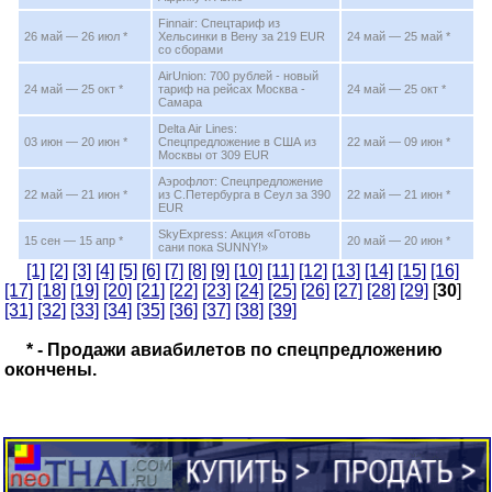
Finnair: Спецтариф из
26 май — 26 июл *
Хельсинки в Вену за 219 EUR
24 май — 25 май *
со сборами
AirUnion: 700 рублей - новый
24 май — 25 окт *
тариф на рейсах Москва -
24 май — 25 окт *
Самара
Delta Air Lines:
03 июн — 20 июн *
Спецпредложение в США из
22 май — 09 июн *
Москвы от 309 EUR
Аэрофлот: Спецпредложение
22 май — 21 июн *
из С.Петербурга в Сеул за 390
22 май — 21 июн *
EUR
SkyExpress: Акция «Готовь
15 сен — 15 апр *
20 май — 20 июн *
сани пока SUNNY!»
[1]
[2]
[3]
[4]
[5]
[6]
[7]
[8]
[9]
[10]
[11]
[12]
[13]
[14]
[15]
[16]
[17]
[18]
[19]
[20]
[21]
[22]
[23]
[24]
[25]
[26]
[27]
[28]
[29]
[
30
]
[31]
[32]
[33]
[34]
[35]
[36]
[37]
[38]
[39]
* - Продажи авиабилетов по спецпредложению
окончены.