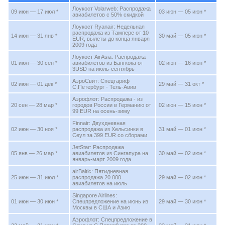
Лоукост Volarweb: Распродажа
09 июн — 17 июл *
03 июн — 05 июн *
авиабилетов с 50% скидкой
Лоукост Ryanair: Недельная
распродажа из Тампере от 10
14 июн — 31 янв *
30 май — 05 июн *
EUR, вылеты до конца января
2009 года
Лоукост AirAsia: Распродажа
01 июл — 30 сен *
авиабилетов из Бангкока от
02 июн — 16 июн *
3USD на июль-сентябрь
АэроСвит: Спецтариф
02 июн — 01 дек *
29 май — 31 окт *
С.Петербург - Тель-Авив
Аэрофлот: Распродажа - из
20 сен — 28 мар *
городов России в Германию от
02 июн — 15 июн *
99 EUR на осень-зиму
Finnair: Двухдневная
02 июн — 30 ноя *
распродажа из Хельсинки в
31 май — 01 июн *
Сеул за 399 EUR со сборами
JetStar: Распродажа
05 янв — 26 мар *
авиабилетов из Сингапура на
30 май — 02 июн *
январь-март 2009 года
airBaltic: Пятидневная
25 июн — 31 июл *
распродажа 20.000
29 май — 02 июн *
авиабилетов на июль
Singapore Airlines:
01 июн — 30 июн *
Спецпредложение на июнь из
29 май — 30 июн *
Москвы в США и Азию
Аэрофлот: Спецпредложение в