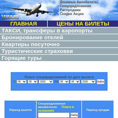
Дешевые Авиабилеты:
Спецпредложения
Распродажи
Скидки Акции
ГЛАВНАЯ
ЦЕНЫ НА БИЛЕТЫ
ТАКСИ, трансферы в аэропорты
Бронирование отелей
Квартиры посуточно
Туристические страховки
Горящие туры
Поиск спецпредложений по дате вылета
с
по
Спецпредложения
Поиск в
авиабилетов
Период вылета
Период продаж
названиях