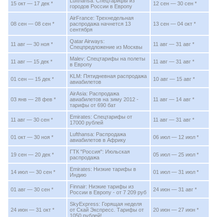
Lufthansa: Спецтарифы из
15 окт — 17 дек *
12 сен — 30 сен *
городов России в Европу
AirFrance: Трехнедельная
08 сен — 08 сен *
распродажа начнется 13
13 сен — 04 окт *
сентября
Qatar Airways:
11 авг — 30 ноя *
11 авг — 31 авг *
Спецпредложение из Москвы
Malev: Спецтарифы на полеты
11 авг — 15 дек *
11 авг — 31 авг *
в Европу
KLM: Пятидневная распродажа
01 сен — 15 дек *
10 авг — 15 авг *
авиабилетов
AirAsia: Распродажа
03 янв — 28 фев *
авиабилетов на зиму 2012 -
11 авг — 14 авг *
тарифы от 690 бат
Emirates: Спецтарифы от
11 авг — 30 сен *
11 авг — 31 авг *
17000 рублей
Lufthansa: Распродажа
01 окт — 30 ноя *
06 июл — 12 июл *
авиабилетов в Африку
ГТК "Россия": Июльская
19 сен — 20 дек *
05 июл — 25 июл *
распродажа
Emirates: Низкие тарифы в
14 июл — 30 сен *
01 июл — 31 июл *
Индию
Finnair: Низкие тарифы из
01 авг — 30 сен *
24 июн — 31 авг *
России в Европу - от 7 209 руб
SkyExpress: Горящая неделя
24 июн — 31 окт *
от Скай Экспресс. Тарифы от
20 июн — 27 июн *
1050 рублей!