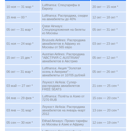
Lufthansa: Спецтарифы в
10 ноя — 31 мар *
20 окт — 15 ноя *
Европу
Lufthansa: Распродажа, скидки
15 янв — 00 *
12 окт — 18 окт *
на авиабилеты до 40%
Qatar Airways:
05 окт — 31 мар *
Спецпредложения на билеты
05 окт — 31 окт *
из Москвы
Brussels Airlines: Распродажа
01 ноя — 24 мар *
авиабилетов в Африку из
03 окт — 23 окт *
Москвы от 565 евро
Austrian Airlines: Распродажа
15 окт — 15 дек *
"АВСТРИЯ С AUSTRIAN"
05 окт — 12 окт *
авиабилетов в Австрию
Lufthansa: Акция "Золотая
06 окт — 31 мар *
осень в Америке" -
05 окт — 26 окт *
авиабилеты от 10705 рублей
Лоукост AirAsia: Супер-
03 май — 27 окт *
распродажа авиабилетов
21 сен — 25 сен *
FREE SEATS
Lufthansa: Полёты в Азию от
04 янв — 29 фев *
15 сен — 20 сен *
7270 RUB
Лоукост AirAsia: Распродажа
03 янв — 31 мар *
авиабилетов на январь-март
13 сен — 20 сен *
2012
Etihad Airways: Промо-тарифы
05 сен — 30 ноя *
12 сен — 19 сен *
из Москвы в Азию и Африку