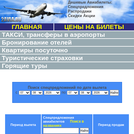
Дешевые Авиабилеты:
Спецпредложения
Распродажи
Скидки Акции
ГЛАВНАЯ
ЦЕНЫ НА БИЛЕТЫ
ТАКСИ, трансферы в аэропорты
Бронирование отелей
Квартиры посуточно
Туристические страховки
Горящие туры
Поиск спецпредложений по дате вылета
с
по
Спецпредложения
Поиск в
авиабилетов
Период вылета
Период продаж
названиях