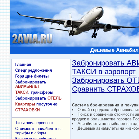
Дешевые Авиабиле
Забронировать А
Главная
ТАКСИ в аэропорт
Спецпредложения
Горящие билеты
Забронировать О
Забронировать
АВИАБИЛЕТ
Сравнить СТРАХО
ТАКСИ
, трансферы
Забронировать
ОТЕЛЬ
Квартиры
посуточно
Система бронирования и покупки
Онлайн продажа и бронировани
СТРАХОВКИ
Поиск и сравнение стоимости а
продаж в большинстве городов Рос
Типы авиаперевозок
Авиабилеты по наиболее выгод
Дешевые авиабилеты на низкобю
Стоимость авиабилетов -
тарифы и сборы
Блочные авиабилеты