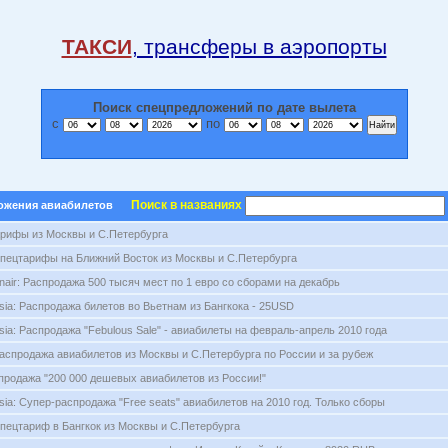
ТАКСИ
, трансферы в аэропорты
Поиск спецпредложений по дате вылета
с
по
Поиск в названиях
ожения авиабилетов
рифы из Москвы и С.Петербурга
пецтарифы на Ближний Восток из Москвы и С.Петербурга
nair: Распродажа 500 тысяч мест по 1 евро со сборами на декабрь
Asia: Распродажа билетов во Вьетнам из Бангкока - 25USD
sia: Распродажа "Febulous Sale" - авиабилеты на февраль-апрель 2010 года
аспродажа авиабилетов из Москвы и С.Петербурга по России и за рубеж
аспродажа "200 000 дешевых авиабилетов из России!"
sia: Супер-распродажа "Free seats" авиабилетов на 2010 год. Только сборы
пецтариф в Бангкок из Москвы и С.Петербурга