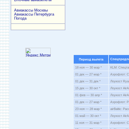
Авиакассы Москвы
Авиакассы Петербурга
Погода
Спецпредл
Период вылета
18 ноя — 30 мар *
KLM: Спецта
01 дек — 27 мар *
Аэрофлот: С
01 дек — 31 дек *
Лоукост Rya
15 дек — 30 окт *
Лоукост Air
01 фев — 30 апр *
Лоукост AirA
01 дек — 27 мар *
Аэрофлот: Р
23 ноя — 28 мар *
airBaltic: Р
01 май — 30 окт *
Лоукост AirA
11 ноя — 31 мар *
Аэрофлот: С