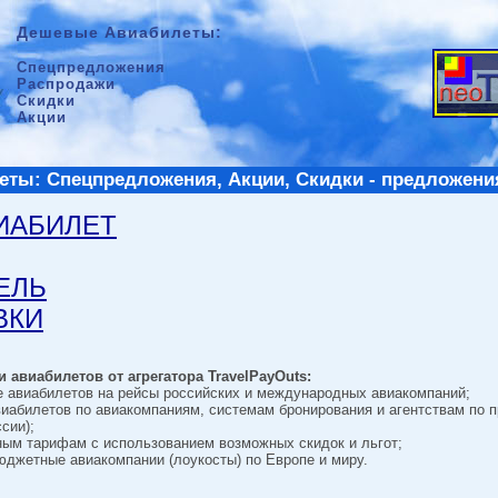
Дешевые Авиабилеты:
Спецпредложения
Распродажи
Скидки
Акции
ты: Спецпредложения, Акции, Скидки - предложени
ВИАБИЛЕТ
ТЕЛЬ
ВКИ
 авиабилетов от агрегатора TravelPayOuts:
е авиабилетов на рейсы российских и международных авиакомпаний;
виабилетов по авиакомпаниям, системам бронирования и агентствам по 
сии);
ным тарифам с использованием возможных скидок и льгот;
джетные авиакомпании (лоукосты) по Европе и миру.