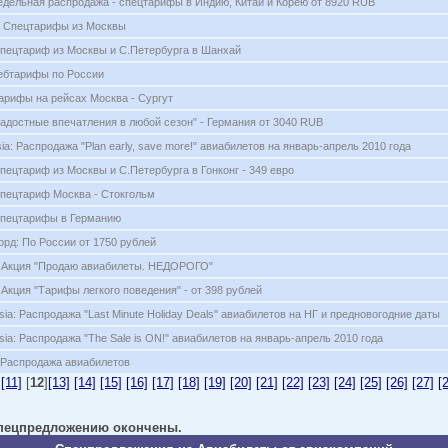
Недельная распродажа - спецтарифы в Индию, Китай и Корею от 8920 RUB
s: Спецтарифы из Москвы
пецтариф из Москвы и С.Петербурга в Шанхай
ебтарифы по России
тарифы на рейсах Москва - Сургут
"Радостные впечатления в любой сезон" - Германия от 3040 RUB
ia: Распродажа "Plan early, save more!" авиабилетов на январь-апрель 2010 года
пецтариф из Москвы и С.Петербурга в Гонконг - 349 евро
пецтариф Москва - Стокгольм
Спецтарифы в Германию
рд: По России от 1750 рублей
: Акция "Продаю авиабилеты. НЕДОРОГО"
 Акция "Тарифы легкого поведения" - от 398 рублей
sia: Распродажа "Last Minute Holiday Deals" авиабилетов на НГ и предновогодние даты
sia: Распродажа "The Sale is ON!" авиабилетов на январь-апрель 2010 года
 Распродажа авиабилетов
[11]
[
12
]
[13]
[14]
[15]
[16]
[17]
[18]
[19]
[20]
[21]
[22]
[23]
[24]
[25]
[26]
[27]
[
 спецпредложению окончены.