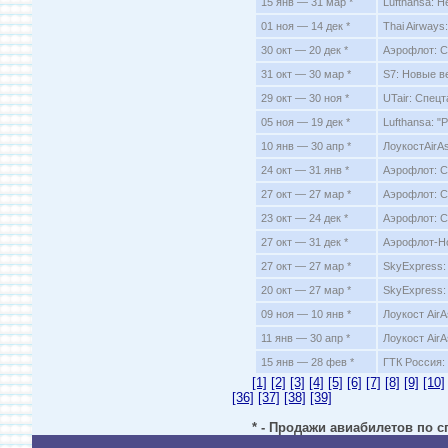
15 янв — 31 мар *
Lufthansa: 
01 ноя — 14 дек *
Thai Airway
30 окт — 20 дек *
Аэрофлот: С
31 окт — 30 мар *
S7: Новые в
29 окт — 30 ноя *
UTair: Спец
05 ноя — 19 дек *
Lufthansa: 
10 янв — 30 апр *
ЛоукостAirAs
24 окт — 31 янв *
Аэрофлот: С
27 окт — 27 мар *
Аэрофлот: С
23 окт — 24 дек *
Аэрофлот: 
27 окт — 31 дек *
Аэрофлот-Но
27 окт — 27 мар *
SkyExpress
20 окт — 27 мар *
SkyExpress:
09 ноя — 10 янв *
Лоукост AirA
11 янв — 30 апр *
Лоукост AirA
15 янв — 28 фев *
ГТК Россия:
[1]
[2]
[3]
[4]
[5]
[6]
[7]
[8]
[9]
[10]
[36]
[37]
[38]
[39]
* - Продажи авиабилетов по