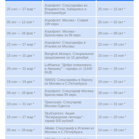
Аэрофлот: Спецтарифы во
25 сен — 27 мар *
Владивосток, Хабаровск и
25 сен — 15 окт *
Екатеринбург
Аэрофлот: Москва - София
05 окт — 12 ноя *
25 сен — 02 окт *
199 евро
Аэрофлот: Москва -
09 окт — 28 фев *
28 сен — 08 окт *
Братислава за 99 евро
Аэрофлот: Спецтарифы в
22 сен — 27 мар *
22 сен — 30 сен *
Италию из Москвы
Bangkok Airways: Специальное
15 сен — 15 дек *
15 сен — 15 ноя *
предложение по 15 декабря
Lufthansa: "Добро пожаловать
29 сен — 31 мар *
в Америку" - тарифы от 11440
22 сен — 30 сен *
RUB
SWISS: Спецтарифы в Европу
19 сен — 19 дек *
19 сен — 15 окт *
из Москвы и С.Петербурга
Аэрофлот: Спецтариф Москва-
09 окт — 28 фев *
28 сен — 08 окт *
Братислава 99 евро
Трансаэро: Спецтариф
19 сен — 31 окт *
19 сен — 31 окт *
Москва-Одесса
SkyExpress: Акция
15 сен — 27 мар *
"Возвращение легенды" -
15 сен — 20 сен *
тариф 500 рублей
Alitalia: Спецтариф в Италию из
05 окт — 28 мар *
14 сен — 30 сен *
Москвы и С.Петербурга