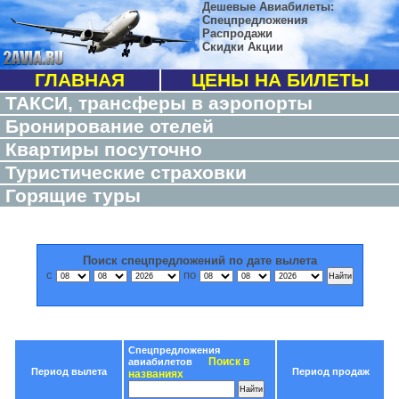
Дешевые Авиабилеты:
Спецпредложения
Распродажи
Скидки Акции
ГЛАВНАЯ
ЦЕНЫ НА БИЛЕТЫ
ТАКСИ, трансферы в аэропорты
Бронирование отелей
Квартиры посуточно
Туристические страховки
Горящие туры
Поиск спецпредложений по дате вылета
с
по
Спецпредложения
Поиск в
авиабилетов
Период вылета
Период продаж
названиях