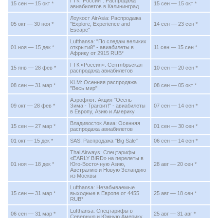
ГТК "Россия": Распродажа
15 сен — 15 окт *
15 сен — 15 окт *
авиабилетов в Калининград
Лоукост AirAsia: Распродажа
05 окт — 30 ноя *
"Explore, Experience and
14 сен — 23 сен *
Escape"
Lufthansa: "По следам великих
01 ноя — 15 дек *
открытий" - авиабилеты в
11 сен — 15 сен *
Африку от 2915 RUB*
ГТК «Россия»: Сентябрьская
15 янв — 28 фев *
10 сен — 20 сен *
распродажа авиабилетов
KLM: Осенняя распродажа
08 сен — 31 мар *
08 сен — 05 окт *
"Весь мир"
Аэрофлот: Акция "Осень -
09 окт — 28 фев *
Зима - Транзит!" - авиабилеты
07 сен — 14 сен *
в Европу, Азию и Америку
Владивосток Авиа: Осенняя
15 сен — 27 мар *
01 сен — 30 сен *
распродажа авиабилетов
01 окт — 15 дек *
SAS: Распродажа "Big Sale"
06 сен — 14 сен *
Thai Airways: Спецтарифы
«EARLY BIRD» на перелеты в
01 ноя — 18 дек *
Юго-Восточную Азию,
28 авг — 20 сен *
Австралию и Новую Зеландию
из Москвы
Lufthansa: Незабываемые
15 сен — 31 мар *
выходные в Европе от 4455
25 авг — 18 сен *
RUB*
Lufthansa: Спецтарифы в
06 сен — 31 мар *
25 авг — 31 авг *
Северную и Южную Америку