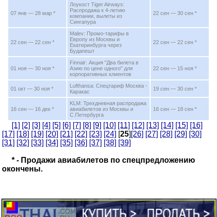
Лоукост Tiger Airways:
Распродажа к 4-летию
07 янв — 28 мар *
22 сен — 30 сен *
компании, вылеты из
Сингапура
Malev: Промо-тарифы в
Европу из Москвы и
22 сен — 22 сен *
22 сен — 22 сен *
Екатеринбурга через
Будапешт
Finnair: Акция "Два билета в
01 ноя — 30 ноя *
Азию по цене одного" для
22 сен — 15 ноя *
корпоративных клиентов
Lufthansa: Спецтариф Москва -
01 окт — 30 ноя *
19 сен — 30 сен *
Каракас
KLM: Трехдневная распродажа
16 сен — 16 дек *
авиабилетов из Москвы и
16 сен — 18 сен *
С.Петербурга
[1]
[2]
[3]
[4]
[5]
[6]
[7]
[8]
[9]
[10]
[11]
[12]
[13]
[14]
[15]
[16]
[17]
[18]
[19]
[20]
[21]
[22]
[23]
[24]
[
25
]
[26]
[27]
[28]
[29]
[30]
[31]
[32]
[33]
[34]
[35]
[36]
[37]
[38]
[39]
* - Продажи авиабилетов по спецпредложению
окончены.