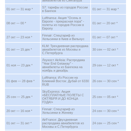
авиабилетов из Сингапура
S7: тарифы из городов России
01 окт — 31 мар *
01 окт — 31 мар *
в Бангкок
Lufthansa: Акция "Осень в
Европе - прекрасная пора" -
08 окт — 00 *
01 окт — 20 окт *
полеты из городов России в
Европу
Finnair: Спецтариф из
27 окт — 23 ноя *
01 окт — 07 окт *
Хельсинки в Киев и Вильнус
KLM: Трехдневная распродажа
01 окт — 15 дек *
авиабилетов из Москвы и
30 сен — 02 окт *
С.Петербурга
Лоукост AirAsia: Распродажа
"Year End Getaway" -
01 ноя — 23 дек *
29 сен — 12 окт *
авиабилеты из Бангкока на
ноябрь и декабрь
Lufthansa: Из России на
01 фев — 28 фев *
Ближний Восток: Дубай от 6330
26 сен — 30 сен *
RUB
SkyExpress: Акция
«БЕСПЛАТНЫЕ ПОЛЕТЫ С
25 сен — 25 дек *
25 сен — 05 окт *
ОКТЯБРЯ И ДО КОНЦА
ГОДА!»
Finnair: Спецтариф из
20 окт — 16 ноя *
24 сен — 30 сен *
Хельсинки в Женеву
AirFrance: Двухдневная
01 окт — 31 окт *
распродажа авиабилетов из
24 сен — 25 сен *
Москвы и С.Петербурга