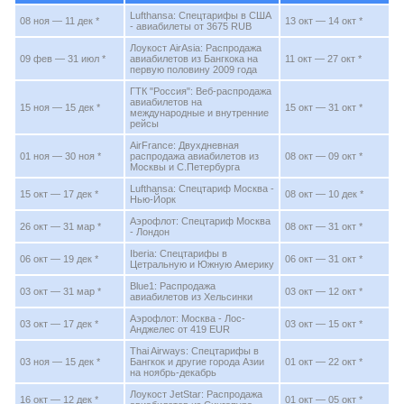
Lufthansa: Спецтарифы в США
08 ноя — 11 дек *
13 окт — 14 окт *
- авиабилеты от 3675 RUB
Лоукост AirAsia: Распродажа
09 фев — 31 июл *
авиабилетов из Бангкока на
11 окт — 27 окт *
первую половину 2009 года
ГТК "Россия": Веб-распродажа
авиабилетов на
15 ноя — 15 дек *
15 окт — 31 окт *
международные и внутренние
рейсы
AirFrance: Двухдневная
01 ноя — 30 ноя *
распродажа авиабилетов из
08 окт — 09 окт *
Москвы и С.Петербурга
Lufthansa: Спецтариф Москва -
15 окт — 17 дек *
08 окт — 10 дек *
Нью-Йорк
Аэрофлот: Спецтариф Москва
26 окт — 31 мар *
08 окт — 31 окт *
- Лондон
Iberia: Спецтарифы в
06 окт — 19 дек *
06 окт — 31 окт *
Цетральную и Южную Америку
Blue1: Распродажа
03 окт — 31 мар *
03 окт — 12 окт *
авиабилетов из Хельсинки
Аэрофлот: Москва - Лос-
03 окт — 17 дек *
03 окт — 15 окт *
Анджелес от 419 EUR
Thai Airways: Спецтарифы в
03 ноя — 15 дек *
Бангкок и другие города Азии
01 окт — 22 окт *
на ноябрь-декабрь
Лоукост JetStar: Распродажа
16 окт — 12 дек *
01 окт — 05 окт *