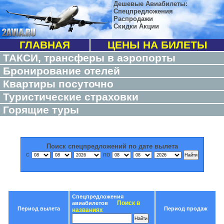
Дешевые Авиабилеты:
Спецпредложения
Распродажи
Скидки Акции
ГЛАВНАЯ
ЦЕНЫ НА БИЛЕТЫ
ТАКСИ, трансферы в аэропорты
Бронирование отелей
Квартиры посуточно
Туристические страховки
Горящие туры
Поиск спецпредложений по дате вылета
с
по
Спецпредложения
Поиск в
авиабилетов
Период вылета
Период продаж
названиях