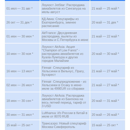
Лоукост JetStar: Распродажа
01 июл — 31 авг *
авиабилетов из Сингапура на
21 май — 25 май *
июль-август
КД Авиа: Спецтарифы из
26 окт — 31 дек *
Екатеринбурга, зимнее
20 май — 31 дек *
расписание
AirFrance: Двухдневная
01 июн — 30 июн *
распродажа, вылеты из
21 май — 22 май *
Москвы и С.Петербурга в июне
Лоукост AirAsia: Акция
"Champion of Low Fares" -
10 июн — 30 ноя *
распродажа авиабилетов из
20 май — 30 май *
Куала-Лумпура и других
городов Малайзии
Finnair: Спецтариф из
16 июн — 13 июл *
Хельсинки в Вильнус, Прагу,
21 май — 27 май *
Бухарест
Finnair: Спецпредложение - из
02 июн — 26 июл *
Хельсинки в Осаку в июне-
21 май — 27 май *
июле за 499EUR со сборами
Лоукост AirAsia: Распродажа
авиабилетов из Бангкока на
18 июн — 30 сен *
20 май — 31 май *
весь летний период, тариф от
3 USD
Lufthansa: Из России в Китай в
30 июн — 31 июл *
20 май — 26 май *
июле от 8070 RUB
Трансаэро: Новый спецтариф
15 май — 25 окт *
15 май — 25 окт *
Москва-Симферополь