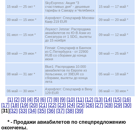
SkyExpress: Акция "3
15 май — 25 окт *
счастливых дня" - дешевые
15 май — 17 май *
тарифы в Самару и Челябинск
Аэрофлот: Спецтариф Москва-
09 май — 15 июн *
09 май — 20 май *
Каир 219 EUR
Лоукост Jetstar: Распродажа
авиабилетов по Ю-В Азии из
01 июл — 15 ноя *
09 май — 12 май *
Сингапура от 1 SDG, вылеты
до 15 ноября
Finnair: Спецтариф в Бангкок
из С.Петербурга - от 22900
08 май — 29 июн *
08 май — 25 май *
RUB со сборами до конца
июня
Blue1: Распродажа 10.000
авиабилетов по Европе из
08 май — 31 авг *
Хельсинки, от 39EUR со
05 май — 18 май *
сборами, вылеты до конца
лета
Аэрофлот: Спецтариф в Вену
06 май — 30 июн *
06 май — 30 июн *
129 EUR
[1]
[2]
[3]
[4]
[5]
[6]
[7]
[8]
[9]
[10]
[11]
[12]
[13]
[14]
[15]
[16]
[17]
[18]
[19]
[20]
[21]
[22]
[23]
[24]
[25]
[26]
[27]
[28]
[29]
[30]
[
31
]
[32]
[33]
[34]
[35]
[36]
[37]
[38]
[39]
* - Продажи авиабилетов по спецпредложению
окончены.