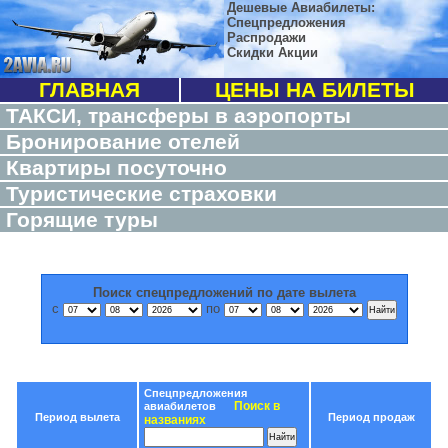
Дешевые Авиабилеты:
Спецпредложения
Распродажи
Скидки Акции
ГЛАВНАЯ
ЦЕНЫ НА БИЛЕТЫ
ТАКСИ, трансферы в аэропорты
Бронирование отелей
Квартиры посуточно
Туристические страховки
Горящие туры
Поиск спецпредложений по дате вылета
с
по
Спецпредложения
Поиск в
авиабилетов
Период вылета
Период продаж
названиях