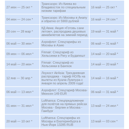
Трансаэро: Из Киева во
27 июн — 25 окт *
Владивосток по специальным
16 май — 25 окт *
низким тарифам
Трансаэро: Из Москвы в Анапу
04 июн — 24 сен *
16 май — 24 сен *
и обратно от 5900 рублей
КД Авиа: Акция «Готовь сани
20 сен — 28 мар *
летом», распродажа дешевых
19 май — 31 май *
авиабилетов на зимний период
Аэрофлот: Спецтарифы из
06 май — 30 июн *
06 май — 31 май *
Москвы в Азию
Finnair: Спецтариф из
09 июн — 06 июл *
14 май — 20 май *
Хельсинки в Ригу и Будапешт
Finnair: Спецтариф из
14 май — 20 июн *
14 май — 20 май *
Хельсинки в Бангкок
Лоукост AirAsia: Трехдневная
распродажа - тариф НОЛЬ на
12 янв — 30 апр *
14 май — 16 май *
вылеты из Куала-Лумпура с
января по апрель 2009 года!
Аэрофлот: Спецтариф Москва-
06 май — 13 июл *
06 май — 31 май *
Мюнхен 149 EUR
Lufthansa: Спецпредложение
для полётов на прямых рейсах
01 июн — 31 июл *
13 май — 24 июл *
Москва - Берлин и Москва -
Гамбург
Lufthansa: Спецтарифы из
20 май — 10 окт *
Москвы и Екатеринбурга в
13 май — 03 сен *
Нью-Йорк 13285 RUB