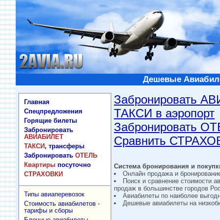
Дешевые Авиабиле
Забронировать А
Главная
ТАКСИ в аэропорт
Спецпредложения
Горящие билеты
Забронировать О
Забронировать
АВИАБИЛЕТ
Сравнить СТРАХО
ТАКСИ
, трансферы
Забронировать
ОТЕЛЬ
Квартиры
посуточно
Система бронирования и покупки
Онлайн продажа и бронировани
СТРАХОВКИ
Поиск и сравнение стоимости а
продаж в большинстве городов Рос
Типы авиаперевозок
Авиабилеты по наиболее выгод
Дешевые авиабилеты на низкобю
Стоимость авиабилетов -
тарифы и сборы
Блочные авиабилеты