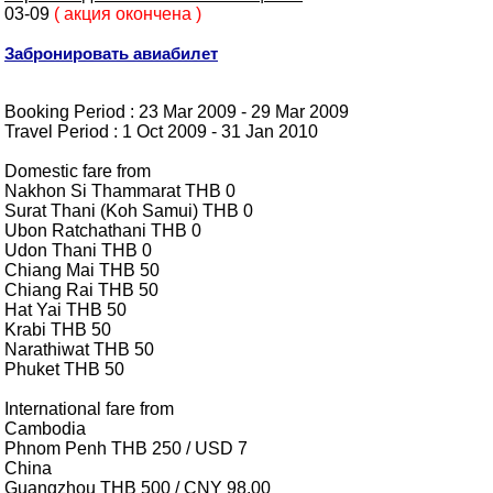
03-09
( акция окончена )
Забронировать авиабилет
Booking Period : 23 Mar 2009 - 29 Mar 2009
Travel Period : 1 Oct 2009 - 31 Jan 2010
Domestic fare from
Nakhon Si Thammarat THB 0
Surat Thani (Koh Samui) THB 0
Ubon Ratchathani THB 0
Udon Thani THB 0
Chiang Mai THB 50
Chiang Rai THB 50
Hat Yai THB 50
Krabi THB 50
Narathiwat THB 50
Phuket THB 50
International fare from
Сambodia
Phnom Penh THB 250 / USD 7
China
Guangzhou THB 500 / CNY 98.00