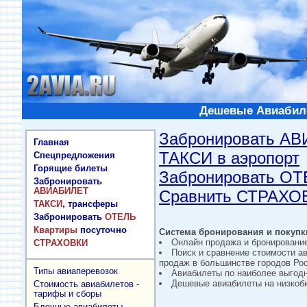
Дешевые Авиабиле
Забронировать А
Главная
ТАКСИ в аэропорт
Спецпредложения
Горящие билеты
Забронировать О
Забронировать
АВИАБИЛЕТ
Сравнить СТРАХО
ТАКСИ
, трансферы
Забронировать
ОТЕЛЬ
Квартиры
посуточно
Система бронирования и покупки
Онлайн продажа и бронировани
СТРАХОВКИ
Поиск и сравнение стоимости а
продаж в большинстве городов Рос
Типы авиаперевозок
Авиабилеты по наиболее выгод
Дешевые авиабилеты на низкобю
Стоимость авиабилетов -
тарифы и сборы
Блочные авиабилеты