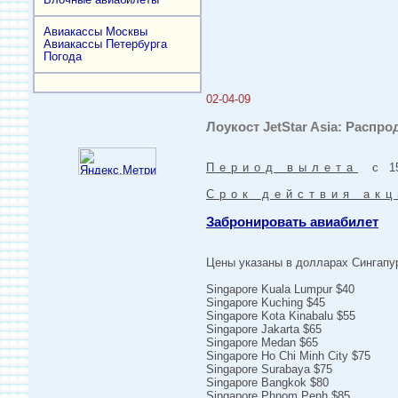
Авиакассы Москвы
Авиакассы Петербурга
Погода
02-04-09
Лоукост JetStar Asia: Распр
Период вылета
с 15-
Срок действия акц
Забронировать авиабилет
Цены указаны в долларах Сингапу
Singapore Kuala Lumpur $40
Singapore Kuching $45
Singapore Kota Kinabalu $55
Singapore Jakarta $65
Singapore Medan $65
Singapore Ho Chi Minh City $75
Singapore Surabaya $75
Singapore Bangkok $80
Singapore Phnom Penh $85