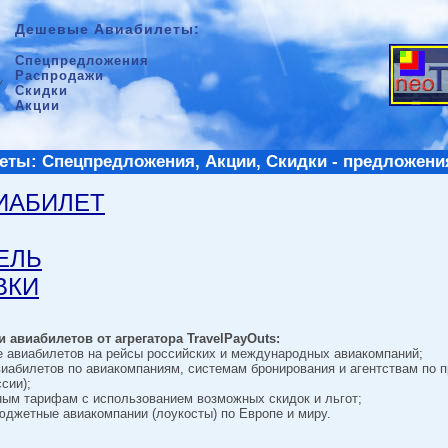
Дешевые Авиабилеты:
Спецпредложения
Распродажи
Скидки
Акции
ты: Спецпредложения, Акции, Скидки - предложени
ВИАБИЛЕТ
ТЕЛЬ
ВКИ
 авиабилетов от агрегатора TravelPayOuts:
е авиабилетов на рейсы российских и международных авиакомпаний;
виабилетов по авиакомпаниям, системам бронирования и агентствам по 
сии);
ным тарифам с использованием возможных скидок и льгот;
джетные авиакомпании (лоукосты) по Европе и миру.