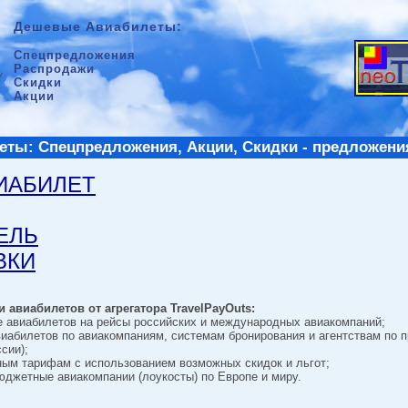
Дешевые Авиабилеты:
Спецпредложения
Распродажи
Скидки
Акции
ты: Спецпредложения, Акции, Скидки - предложени
ВИАБИЛЕТ
ТЕЛЬ
ВКИ
 авиабилетов от агрегатора TravelPayOuts:
е авиабилетов на рейсы российских и международных авиакомпаний;
виабилетов по авиакомпаниям, системам бронирования и агентствам по 
сии);
ным тарифам с использованием возможных скидок и льгот;
джетные авиакомпании (лоукосты) по Европе и миру.