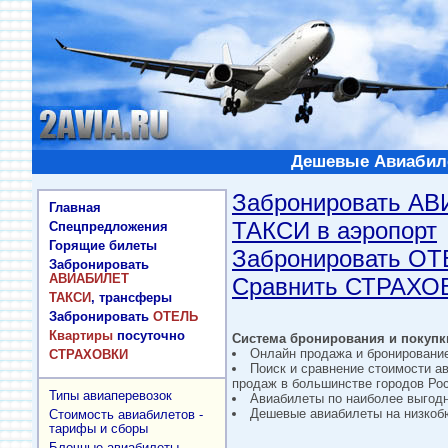
Дешевые Авиабиле
Забронировать А
Главная
ТАКСИ в аэропорт
Спецпредложения
Горящие билеты
Забронировать О
Забронировать
АВИАБИЛЕТ
Сравнить СТРАХО
ТАКСИ
, трансферы
Забронировать
ОТЕЛЬ
Квартиры
посуточно
Система бронирования и покупки
Онлайн продажа и бронировани
СТРАХОВКИ
Поиск и сравнение стоимости а
продаж в большинстве городов Рос
Типы авиаперевозок
Авиабилеты по наиболее выгод
Дешевые авиабилеты на низкобю
Стоимость авиабилетов -
тарифы и сборы
Блочные авиабилеты