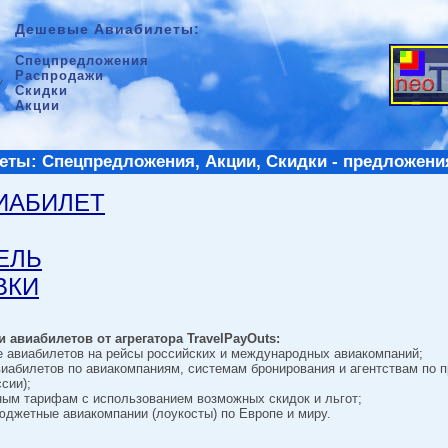
Дешевые Авиабилеты:
Спецпредложения
Распродажи
Скидки
Акции
ты: Спецпредложения, Акции, Скидки - предложени
ВИАБИЛЕТ
ТЕЛЬ
ВКИ
 авиабилетов от агрегатора TravelPayOuts:
е авиабилетов на рейсы российских и международных авиакомпаний;
виабилетов по авиакомпаниям, системам бронирования и агентствам по 
сии);
ным тарифам с использованием возможных скидок и льгот;
джетные авиакомпании (лоукосты) по Европе и миру.