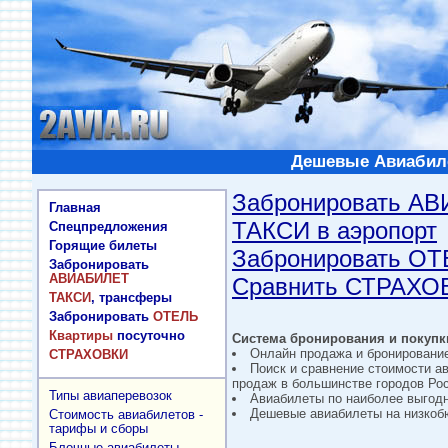
Дешевые Авиабиле
Забронировать А
Главная
ТАКСИ в аэропорт
Спецпредложения
Горящие билеты
Забронировать О
Забронировать
АВИАБИЛЕТ
Сравнить СТРАХО
ТАКСИ
, трансферы
Забронировать
ОТЕЛЬ
Квартиры
посуточно
Система бронирования и покупки
Онлайн продажа и бронировани
СТРАХОВКИ
Поиск и сравнение стоимости а
продаж в большинстве городов Рос
Типы авиаперевозок
Авиабилеты по наиболее выгод
Дешевые авиабилеты на низкобю
Стоимость авиабилетов -
тарифы и сборы
Блочные авиабилеты