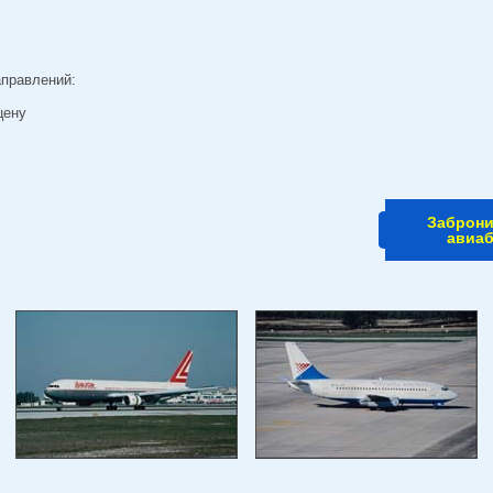
аправлений:
цену
Заброн
авиа