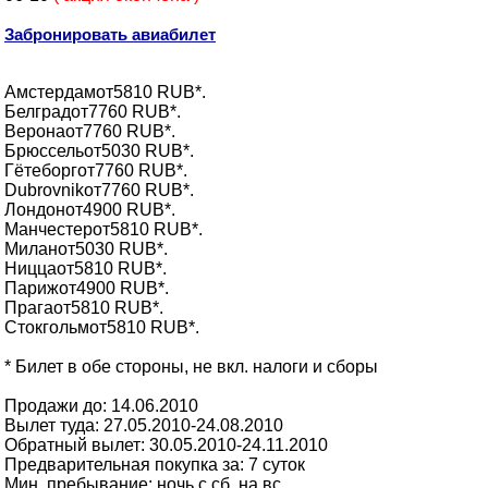
Забронировать авиабилет
Амстердамот5810 RUB*.
Белградот7760 RUB*.
Веронаот7760 RUB*.
Брюссельот5030 RUB*.
Гётеборгот7760 RUB*.
Dubrovnikот7760 RUB*.
Лондонот4900 RUB*.
Манчестерот5810 RUB*.
Миланот5030 RUB*.
Ниццаот5810 RUB*.
Парижот4900 RUB*.
Прагаот5810 RUB*.
Стокгольмот5810 RUB*.
* Билет в обе стороны, не вкл. налоги и сборы
Продажи до: 14.06.2010
Вылет туда: 27.05.2010-24.08.2010
Обратный вылет: 30.05.2010-24.11.2010
Предварительная покупка за: 7 суток
Мин. пребывание: ночь с сб. на вс.