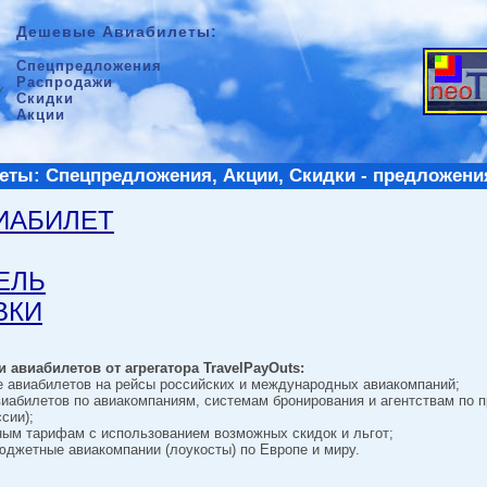
Дешевые Авиабилеты:
Спецпредложения
Распродажи
Скидки
Акции
ты: Спецпредложения, Акции, Скидки - предложени
ВИАБИЛЕТ
ТЕЛЬ
ВКИ
 авиабилетов от агрегатора TravelPayOuts:
е авиабилетов на рейсы российских и международных авиакомпаний;
виабилетов по авиакомпаниям, системам бронирования и агентствам по 
сии);
ным тарифам с использованием возможных скидок и льгот;
джетные авиакомпании (лоукосты) по Европе и миру.