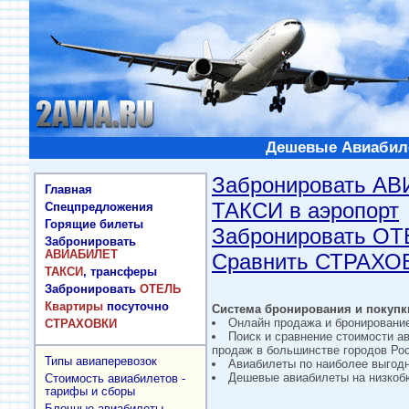
Дешевые Авиабиле
Забронировать А
Главная
ТАКСИ в аэропорт
Спецпредложения
Горящие билеты
Забронировать О
Забронировать
АВИАБИЛЕТ
Сравнить СТРАХО
ТАКСИ
, трансферы
Забронировать
ОТЕЛЬ
Квартиры
посуточно
Система бронирования и покупки
Онлайн продажа и бронировани
СТРАХОВКИ
Поиск и сравнение стоимости а
продаж в большинстве городов Рос
Типы авиаперевозок
Авиабилеты по наиболее выгод
Дешевые авиабилеты на низкобю
Стоимость авиабилетов -
тарифы и сборы
Блочные авиабилеты