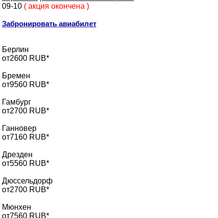
09-10
( акция окончена )
Забронировать авиабилет
Берлин
от2600 RUB*
Бремен
от9560 RUB*
Гамбург
от2700 RUB*
Ганновер
от7160 RUB*
Дрезден
от5560 RUB*
Дюссельдорф
от2700 RUB*
Мюнхен
от7560 RUB*