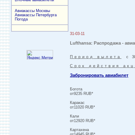
Авиакассы Москвы
Авиакассы Петербурга
Погода
31-03-11
Lufthansa: Распродажа - ави
Период вылета
с 30-
Срок действия акц
Забронировать авиабилет
Богота
от9235 RUB*
Каракас
от11020 RUB*
Кали
от12920 RUB*
Картахена
от14945 RUB*