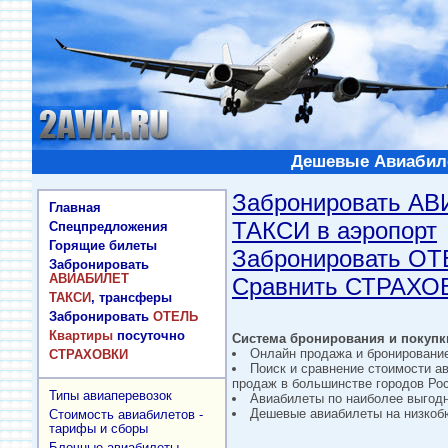
Дешевые Авиабиле
Забронировать А
Главная
ТАКСИ в аэропорт
Спецпредложения
Горящие билеты
Забронировать О
Забронировать
АВИАБИЛЕТ
Сравнить СТРАХО
ТАКСИ
, трансферы
Забронировать
ОТЕЛЬ
Квартиры
посуточно
Система бронирования и покупки
Онлайн продажа и бронировани
СТРАХОВКИ
Поиск и сравнение стоимости а
продаж в большинстве городов Рос
Типы авиаперевозок
Авиабилеты по наиболее выгод
Дешевые авиабилеты на низкобю
Стоимость авиабилетов -
тарифы и сборы
Блочные авиабилеты