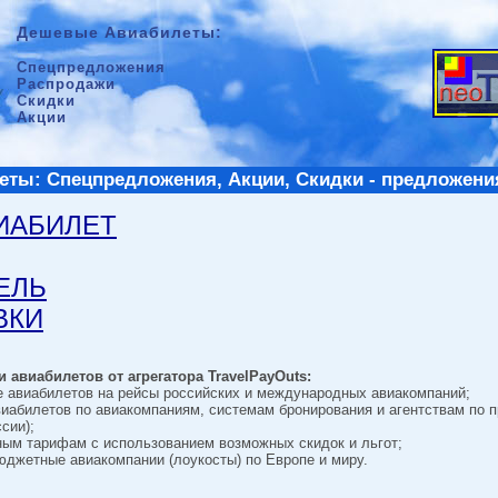
Дешевые Авиабилеты:
Спецпредложения
Распродажи
Скидки
Акции
ты: Спецпредложения, Акции, Скидки - предложени
ВИАБИЛЕТ
ТЕЛЬ
ВКИ
 авиабилетов от агрегатора TravelPayOuts:
е авиабилетов на рейсы российских и международных авиакомпаний;
виабилетов по авиакомпаниям, системам бронирования и агентствам по 
сии);
ным тарифам с использованием возможных скидок и льгот;
джетные авиакомпании (лоукосты) по Европе и миру.