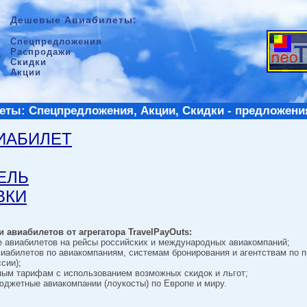
Дешевые Авиабилеты:
Спецпредложения
Распродажи
Скидки
Акции
ты: Спецпредложения, Акции, Скидки - предложени
ВИАБИЛЕТ
ТЕЛЬ
ВКИ
 авиабилетов от агрегатора TravelPayOuts:
е авиабилетов на рейсы российских и международных авиакомпаний;
виабилетов по авиакомпаниям, системам бронирования и агентствам по 
сии);
ным тарифам с использованием возможных скидок и льгот;
джетные авиакомпании (лоукосты) по Европе и миру.