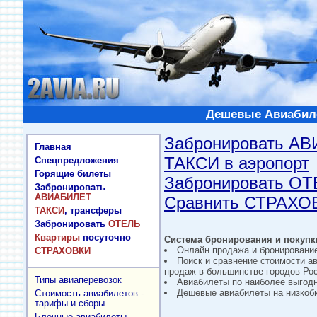
Дешевые Авиабиле
Забронировать А
Главная
ТАКСИ в аэропорт
Спецпредложения
Горящие билеты
Забронировать О
Забронировать
АВИАБИЛЕТ
Сравнить СТРАХО
ТАКСИ
, трансферы
Забронировать
ОТЕЛЬ
Квартиры
посуточно
Система бронирования и покупки
Онлайн продажа и бронировани
СТРАХОВКИ
Поиск и сравнение стоимости а
продаж в большинстве городов Рос
Типы авиаперевозок
Авиабилеты по наиболее выгод
Дешевые авиабилеты на низкобю
Стоимость авиабилетов -
тарифы и сборы
Блочные авиабилеты