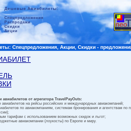
Дешевые Авиабилеты:
Спецпредложения
Распродажи
Скидки
Акции
ты: Спецпредложения, Акции, Скидки - предложени
ВИАБИЛЕТ
ТЕЛЬ
ВКИ
 авиабилетов от агрегатора TravelPayOuts:
е авиабилетов на рейсы российских и международных авиакомпаний;
виабилетов по авиакомпаниям, системам бронирования и агентствам по 
сии);
ным тарифам с использованием возможных скидок и льгот;
джетные авиакомпании (лоукосты) по Европе и миру.