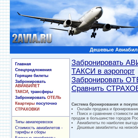
Дешевые Авиабиле
Забронировать А
Главная
ТАКСИ в аэропорт
Спецпредложения
Горящие билеты
Забронировать О
Забронировать
АВИАБИЛЕТ
Сравнить СТРАХО
ТАКСИ
, трансферы
Забронировать
ОТЕЛЬ
Квартиры
посуточно
Система бронирования и покупки
Онлайн продажа и бронировани
СТРАХОВКИ
Поиск и сравнение стоимости а
продаж в большинстве городов Рос
Типы авиаперевозок
Авиабилеты по наиболее выгод
Дешевые авиабилеты на низкобю
Стоимость авиабилетов -
тарифы и сборы
Блочные авиабилеты