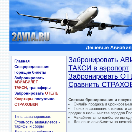
Дешевые Авиабиле
Забронировать А
Главная
ТАКСИ в аэропорт
Спецпредложения
Горящие билеты
Забронировать О
Забронировать
АВИАБИЛЕТ
Сравнить СТРАХО
ТАКСИ
, трансферы
Забронировать
ОТЕЛЬ
Квартиры
посуточно
Система бронирования и покупки
Онлайн продажа и бронировани
СТРАХОВКИ
Поиск и сравнение стоимости а
продаж в большинстве городов Рос
Типы авиаперевозок
Авиабилеты по наиболее выгод
Дешевые авиабилеты на низкобю
Стоимость авиабилетов -
тарифы и сборы
Блочные авиабилеты