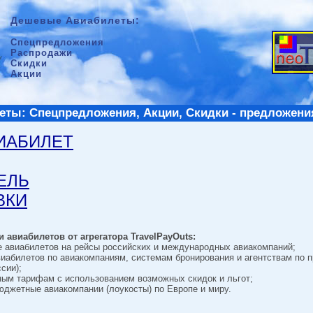
Дешевые Авиабилеты:
Спецпредложения
Распродажи
Скидки
Акции
ты: Спецпредложения, Акции, Скидки - предложени
ВИАБИЛЕТ
ТЕЛЬ
ВКИ
 авиабилетов от агрегатора TravelPayOuts:
е авиабилетов на рейсы российских и международных авиакомпаний;
виабилетов по авиакомпаниям, системам бронирования и агентствам по 
сии);
ным тарифам с использованием возможных скидок и льгот;
джетные авиакомпании (лоукосты) по Европе и миру.