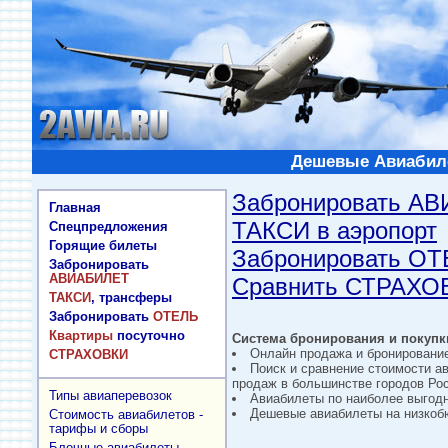
Дешевые Авиабиле
Забронировать А
Главная
ТАКСИ в аэропорт
Спецпредложения
Горящие билеты
Забронировать О
Забронировать
АВИАБИЛЕТ
Сравнить СТРАХО
ТАКСИ
, трансферы
Забронировать
ОТЕЛЬ
Квартиры
посуточно
Система бронирования и покупки
Онлайн продажа и бронировани
СТРАХОВКИ
Поиск и сравнение стоимости а
продаж в большинстве городов Рос
Типы авиаперевозок
Авиабилеты по наиболее выгод
Дешевые авиабилеты на низкобю
Стоимость авиабилетов -
тарифы и сборы
Блочные авиабилеты