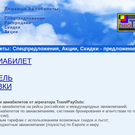
Дешевые Авиабилеты:
Спецпредложения
Распродажи
Скидки
Акции
ты: Спецпредложения, Акции, Скидки - предложени
ВИАБИЛЕТ
ТЕЛЬ
ВКИ
 авиабилетов от агрегатора TravelPayOuts:
е авиабилетов на рейсы российских и международных авиакомпаний;
виабилетов по авиакомпаниям, системам бронирования и агентствам по 
сии);
ным тарифам с использованием возможных скидок и льгот;
джетные авиакомпании (лоукосты) по Европе и миру.