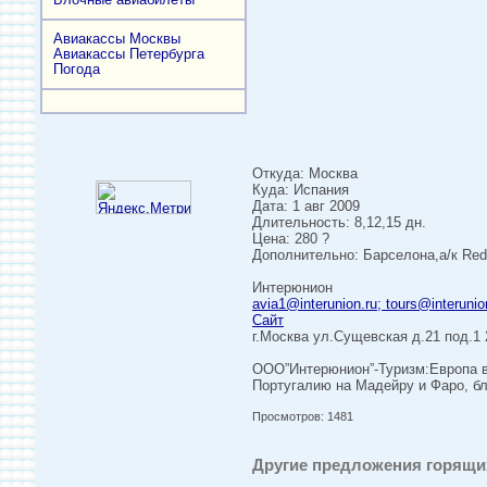
Авиакассы Москвы
Авиакассы Петербурга
Погода
Откуда: Москва
Куда: Испания
Дата: 1 авг 2009
Длительность: 8,12,15 дн.
Цена: 280 ?
Дополнительно: Барселона,а/к Red
Интерюнион
avia1@interunion.ru; tours@interunio
Сайт
г.Москва ул.Сущевская д.21 под.1
ООО”Интерюнион”-Туризм:Европа в 
Португалию на Мадейру и Фаро, бл
Просмотров: 1481
Другие предложения горящих