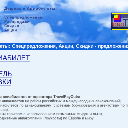
Дешевые Авиабилеты:
Спецпредложения
Распродажи
Скидки
Акции
ты: Спецпредложения, Акции, Скидки - предложени
ВИАБИЛЕТ
ТЕЛЬ
ВКИ
 авиабилетов от агрегатора TravelPayOuts:
е авиабилетов на рейсы российских и международных авиакомпаний;
виабилетов по авиакомпаниям, системам бронирования и агентствам по 
сии);
ным тарифам с использованием возможных скидок и льгот;
джетные авиакомпании (лоукосты) по Европе и миру.