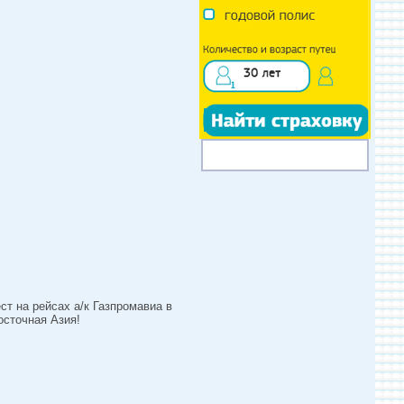
ст на рейсах а/к Газпромавиа в
осточная Азия!