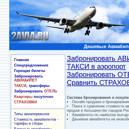
Дешевые Авиабиле
Забронировать А
Главная
ТАКСИ в аэропорт
Спецпредложения
Горящие билеты
Забронировать О
Забронировать
АВИАБИЛЕТ
Сравнить СТРАХО
ТАКСИ
, трансферы
Забронировать
ОТЕЛЬ
Квартиры
посуточно
Система бронирования и покупки
Онлайн продажа и бронировани
СТРАХОВКИ
Поиск и сравнение стоимости а
продаж в большинстве городов Рос
Типы авиаперевозок
Авиабилеты по наиболее выгод
Дешевые авиабилеты на низкобю
Стоимость авиабилетов -
тарифы и сборы
Блочные авиабилеты