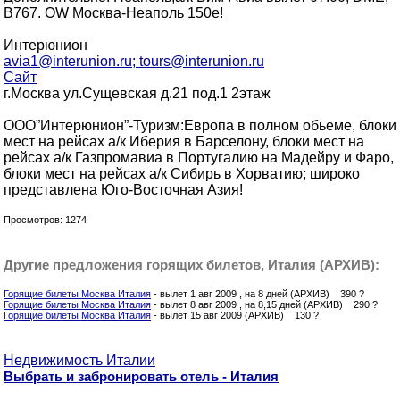
B767. OW Москва-Неаполь 150е!
Интерюнион
avia1@interunion.ru; tours@interunion.ru
Сайт
г.Москва ул.Сущевская д.21 под.1 2этаж
ООО”Интерюнион”-Туризм:Европа в полном обьеме, блоки
мест на рейсах а/к Иберия в Барселону, блоки мест на
рейсах а/к Газпромавиа в Португалию на Мадейру и Фаро,
блоки мест на рейсах а/к Сибирь в Хорватию; широко
представлена Юго-Восточная Азия!
Просмотров: 1274
Другие предложения горящих билетов, Италия (АРХИВ):
Горящие билеты Москва Италия
- вылет 1 авг 2009 , на 8 дней (АРХИВ) 390 ?
Горящие билеты Москва Италия
- вылет 8 авг 2009 , на 8,15 дней (АРХИВ) 290 ?
Горящие билеты Москва Италия
- вылет 15 авг 2009 (АРХИВ) 130 ?
Недвижимость Италии
Выбрать и забронировать отель - Италия