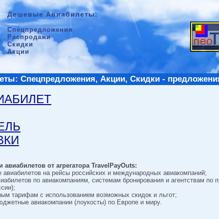
Дешевые Авиабилеты:
Спецпредложения
Распродажи
Скидки
Акции
ты: Спецпредложения, Акции, Скидки - предложени
ВИАБИЛЕТ
ТЕЛЬ
ВКИ
 авиабилетов от агрегатора TravelPayOuts:
е авиабилетов на рейсы российских и международных авиакомпаний;
виабилетов по авиакомпаниям, системам бронирования и агентствам по 
сии);
ным тарифам с использованием возможных скидок и льгот;
джетные авиакомпании (лоукосты) по Европе и миру.