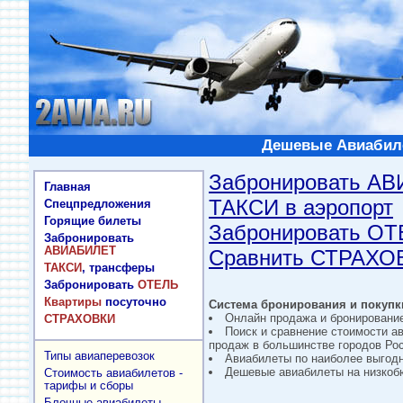
Дешевые Авиабиле
Забронировать А
Главная
ТАКСИ в аэропорт
Спецпредложения
Горящие билеты
Забронировать О
Забронировать
АВИАБИЛЕТ
Сравнить СТРАХО
ТАКСИ
, трансферы
Забронировать
ОТЕЛЬ
Квартиры
посуточно
Система бронирования и покупки
Онлайн продажа и бронировани
СТРАХОВКИ
Поиск и сравнение стоимости а
продаж в большинстве городов Рос
Типы авиаперевозок
Авиабилеты по наиболее выгод
Дешевые авиабилеты на низкобю
Стоимость авиабилетов -
тарифы и сборы
Блочные авиабилеты