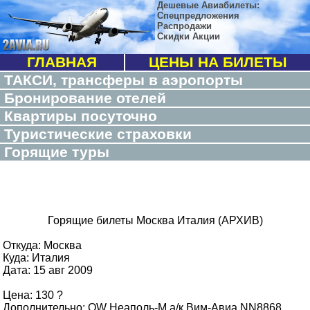
Дешевые Авиабилеты:
Спецпредложения
Распродажи
Скидки Акции
ГЛАВНАЯ
ЦЕНЫ НА БИЛЕТЫ
ТАКСИ, трансферы в аэропорты
Бронирование отелей
Квартиры посуточно
Туристические страховки
Горящие туры
Горящие билеты Москва Италия (АРХИВ)
Откуда: Москва
Куда: Италия
Дата: 15 авг 2009
Цена: 130 ?
Дополнительно: OW Неаполь-М,а/к Вим-Авиа NN8868