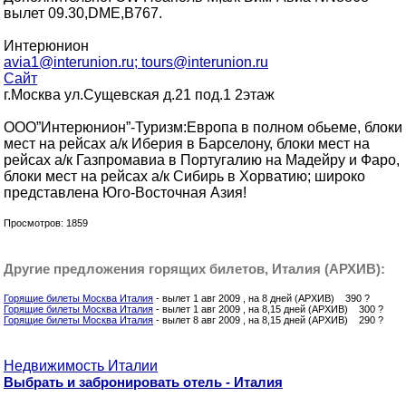
вылет 09.30,DME,B767.
Интерюнион
avia1@interunion.ru; tours@interunion.ru
Сайт
г.Москва ул.Сущевская д.21 под.1 2этаж
ООО”Интерюнион”-Туризм:Европа в полном обьеме, блоки
мест на рейсах а/к Иберия в Барселону, блоки мест на
рейсах а/к Газпромавиа в Португалию на Мадейру и Фаро,
блоки мест на рейсах а/к Сибирь в Хорватию; широко
представлена Юго-Восточная Азия!
Просмотров: 1859
Другие предложения горящих билетов, Италия (АРХИВ):
Горящие билеты Москва Италия
- вылет 1 авг 2009 , на 8 дней (АРХИВ) 390 ?
Горящие билеты Москва Италия
- вылет 1 авг 2009 , на 8,15 дней (АРХИВ) 300 ?
Горящие билеты Москва Италия
- вылет 8 авг 2009 , на 8,15 дней (АРХИВ) 290 ?
Недвижимость Италии
Выбрать и забронировать отель - Италия