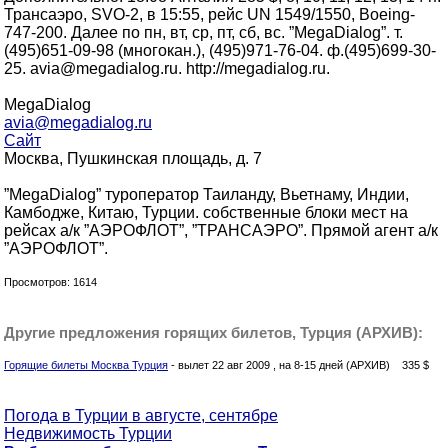
Трансаэро, SVO-2, в 15:55, рейс UN 1549/1550, Boeing-
747-200. Далее по пн, вт, ср, пт, сб, вс. ”MegaDialog”. т.
(495)651-09-98 (многокан.), (495)971-76-04. ф.(495)699-30-
25. avia@megadialog.ru. http://megadialog.ru.
MegaDialog
avia@megadialog.ru
Сайт
Москва, Пушкинская площадь, д. 7
”MegaDialog” туроператор Таиланду, Вьетнаму, Индии,
Камбодже, Китаю, Турции. собственные блоки мест на
рейсах а/к ”АЭРОФЛОТ”, ”ТРАНСАЭРО”. Прямой агент а/к
”АЭРОФЛОТ”.
Просмотров: 1614
Другие предложения горящих билетов, Турция (АРХИВ):
Горящие билеты Москва Турция
- вылет 22 авг 2009 , на 8-15 дней (АРХИВ) 335 $
Погода в Турции в августе, сентябре
Недвижимость Турции