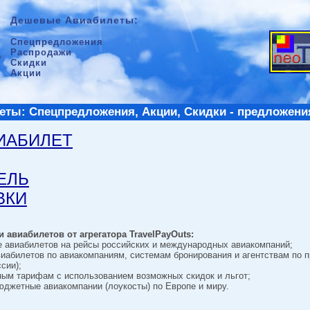
Дешевые Авиабилеты:
Спецпредложения
Распродажи
Скидки
Акции
ты: Спецпредложения, Акции, Скидки - предложени
ВИАБИЛЕТ
ТЕЛЬ
ВКИ
 авиабилетов от агрегатора TravelPayOuts:
е авиабилетов на рейсы российских и международных авиакомпаний;
виабилетов по авиакомпаниям, системам бронирования и агентствам по 
сии);
ным тарифам с использованием возможных скидок и льгот;
джетные авиакомпании (лоукосты) по Европе и миру.