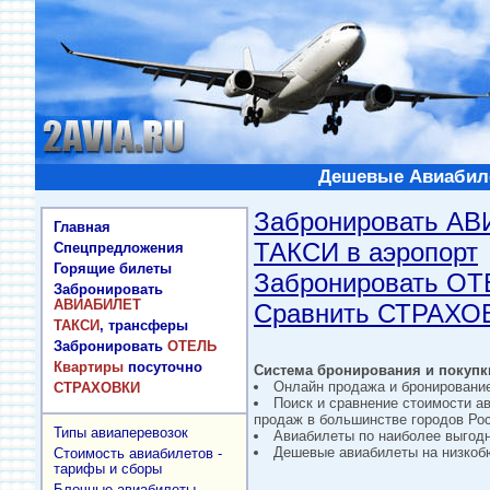
Дешевые Авиабиле
Забронировать А
Главная
ТАКСИ в аэропорт
Спецпредложения
Горящие билеты
Забронировать О
Забронировать
АВИАБИЛЕТ
Сравнить СТРАХО
ТАКСИ
, трансферы
Забронировать
ОТЕЛЬ
Квартиры
посуточно
Система бронирования и покупки
Онлайн продажа и бронировани
СТРАХОВКИ
Поиск и сравнение стоимости а
продаж в большинстве городов Рос
Типы авиаперевозок
Авиабилеты по наиболее выгод
Дешевые авиабилеты на низкобю
Стоимость авиабилетов -
тарифы и сборы
Блочные авиабилеты