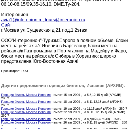
06.10-08.15/09.35-16.10, DME,Ту-204.
Интерюнион
avia1@interunion.ru; tours@interunion.ru
Сайт
г.Москва ул.Сущевская д.21 под.1 2этаж
ООО”Интерюнион”-Туризм:Европа в полном обьеме, блоки
мест на рейсах а/к Иберия в Барселону, блоки мест на
рейсах а/к Газпромавиа в Португалию на Мадейру и Фаро,
блоки мест на рейсах а/к Сибирь в Хорватию; широко
представлена Юго-Восточная Азия!
Просмотров: 1473
Другие предложения горящих билетов, Испания (АРХИВ):
Горящие билеты Москва Испания
- вылет 15 авг 2009 , на 5,8,12,15 дней (АРХИВ)
280 ?
Горящие билеты Москва Испания
- вылет 18 авг 2009 , на 8,11,12,15 дней (АРХИВ)
260 ?
Горящие билеты Москва Испания
- вылет 19 авг 2009 , на 11,15 дней (АРХИВ) 280 ?
Горящие билеты Москва Испания
- вылет 22 авг 2009 , на 8, 11, 12, 15 дней (АРХИВ)
260 ?
Горящие билеты Москва Испания
- вылет 22 авг 2009 , на 8 дней (АРХИВ) 250 ?
Горящие билеты Москва Испания
- вылет 26 авг 2009 , на 8,11,15 дней (АРХИВ) 280
?