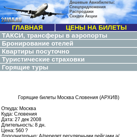
Дешевые Авиабилеты:
Спецпредложения
Распродажи
Скидки Акции
ГЛАВНАЯ
ЦЕНЫ НА БИЛЕТЫ
ТАКСИ, трансферы в аэропорты
Бронирование отелей
Квартиры посуточно
Туристические страховки
Горящие туры
Горящие билеты Москва Словения (АРХИВ)
Откуда: Москва
Куда: Словения
Дата: 27 дек 2008
Длительность: 8 дн.
Цена: 560 ?
Дополнительно: А/перелет регулярными рейсами а/