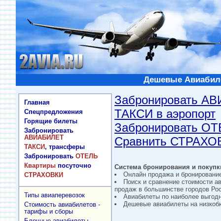
Дешевые Авиабиле
Забронировать А
Главная
ТАКСИ в аэропорт
Спецпредложения
Горящие билеты
Забронировать О
Забронировать
АВИАБИЛЕТ
Сравнить СТРАХО
ТАКСИ
, трансферы
Забронировать
ОТЕЛЬ
Квартиры
посуточно
Система бронирования и покупки
Онлайн продажа и бронировани
СТРАХОВКИ
Поиск и сравнение стоимости а
продаж в большинстве городов Рос
Типы авиаперевозок
Авиабилеты по наиболее выгод
Дешевые авиабилеты на низкобю
Стоимость авиабилетов -
тарифы и сборы
Блочные авиабилеты