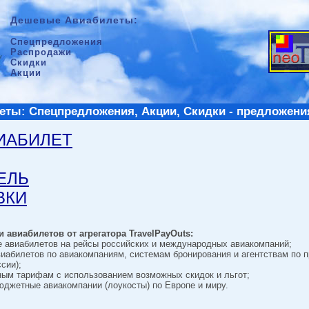
Дешевые Авиабилеты:
Спецпредложения
Распродажи
Скидки
Акции
ты: Спецпредложения, Акции, Скидки - предложени
ВИАБИЛЕТ
ТЕЛЬ
ВКИ
 авиабилетов от агрегатора TravelPayOuts:
е авиабилетов на рейсы российских и международных авиакомпаний;
виабилетов по авиакомпаниям, системам бронирования и агентствам по 
сии);
ным тарифам с использованием возможных скидок и льгот;
джетные авиакомпании (лоукосты) по Европе и миру.