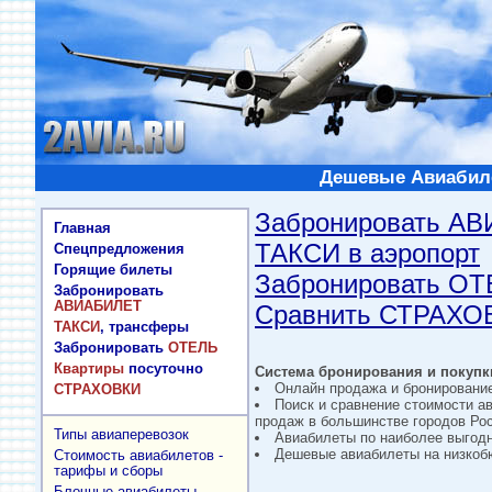
Дешевые Авиабиле
Забронировать А
Главная
ТАКСИ в аэропорт
Спецпредложения
Горящие билеты
Забронировать О
Забронировать
АВИАБИЛЕТ
Сравнить СТРАХО
ТАКСИ
, трансферы
Забронировать
ОТЕЛЬ
Квартиры
посуточно
Система бронирования и покупки
Онлайн продажа и бронировани
СТРАХОВКИ
Поиск и сравнение стоимости а
продаж в большинстве городов Рос
Типы авиаперевозок
Авиабилеты по наиболее выгод
Дешевые авиабилеты на низкобю
Стоимость авиабилетов -
тарифы и сборы
Блочные авиабилеты