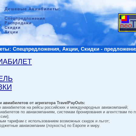
Дешевые Авиабилеты:
Спецпредложения
Распродажи
Скидки
Акции
ты: Спецпредложения, Акции, Скидки - предложени
ВИАБИЛЕТ
ТЕЛЬ
ВКИ
 авиабилетов от агрегатора TravelPayOuts:
е авиабилетов на рейсы российских и международных авиакомпаний;
виабилетов по авиакомпаниям, системам бронирования и агентствам по 
сии);
ным тарифам с использованием возможных скидок и льгот;
джетные авиакомпании (лоукосты) по Европе и миру.