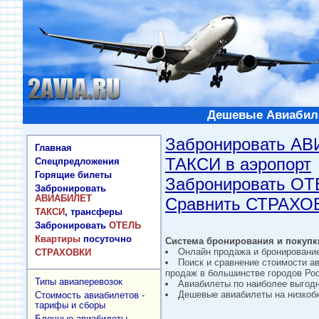
Дешевые Авиабиле
Забронировать А
Главная
ТАКСИ в аэропорт
Спецпредложения
Горящие билеты
Забронировать О
Забронировать
АВИАБИЛЕТ
Сравнить СТРАХО
ТАКСИ
, трансферы
Забронировать
ОТЕЛЬ
Квартиры
посуточно
Система бронирования и покупки
Онлайн продажа и бронировани
СТРАХОВКИ
Поиск и сравнение стоимости а
продаж в большинстве городов Рос
Типы авиаперевозок
Авиабилеты по наиболее выгод
Дешевые авиабилеты на низкобю
Стоимость авиабилетов -
тарифы и сборы
Блочные авиабилеты