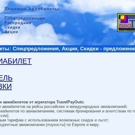
Дешевые Авиабилеты:
Спецпредложения
Распродажи
Скидки
Акции
ты: Спецпредложения, Акции, Скидки - предложени
ВИАБИЛЕТ
ТЕЛЬ
ВКИ
 авиабилетов от агрегатора TravelPayOuts:
е авиабилетов на рейсы российских и международных авиакомпаний;
виабилетов по авиакомпаниям, системам бронирования и агентствам по 
сии);
ным тарифам с использованием возможных скидок и льгот;
джетные авиакомпании (лоукосты) по Европе и миру.