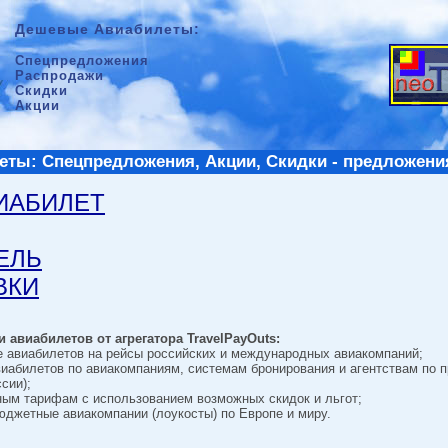
Дешевые Авиабилеты:
Спецпредложения
Распродажи
Скидки
Акции
ты: Спецпредложения, Акции, Скидки - предложени
ВИАБИЛЕТ
ТЕЛЬ
ВКИ
 авиабилетов от агрегатора TravelPayOuts:
е авиабилетов на рейсы российских и международных авиакомпаний;
виабилетов по авиакомпаниям, системам бронирования и агентствам по 
сии);
ным тарифам с использованием возможных скидок и льгот;
джетные авиакомпании (лоукосты) по Европе и миру.