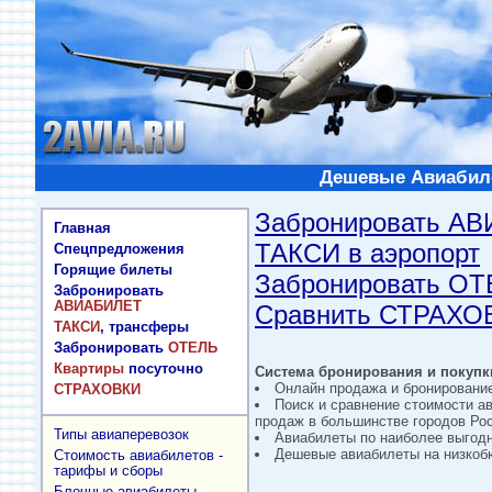
Дешевые Авиабиле
Забронировать А
Главная
ТАКСИ в аэропорт
Спецпредложения
Горящие билеты
Забронировать О
Забронировать
АВИАБИЛЕТ
Сравнить СТРАХО
ТАКСИ
, трансферы
Забронировать
ОТЕЛЬ
Квартиры
посуточно
Система бронирования и покупки
Онлайн продажа и бронировани
СТРАХОВКИ
Поиск и сравнение стоимости а
продаж в большинстве городов Рос
Типы авиаперевозок
Авиабилеты по наиболее выгод
Дешевые авиабилеты на низкобю
Стоимость авиабилетов -
тарифы и сборы
Блочные авиабилеты