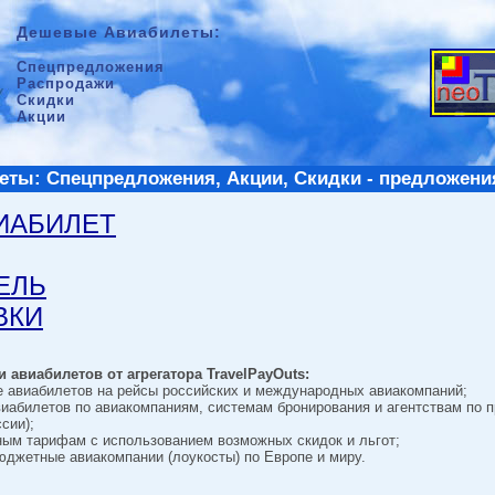
Дешевые Авиабилеты:
Спецпредложения
Распродажи
Скидки
Акции
ты: Спецпредложения, Акции, Скидки - предложени
ВИАБИЛЕТ
ТЕЛЬ
ВКИ
 авиабилетов от агрегатора TravelPayOuts:
е авиабилетов на рейсы российских и международных авиакомпаний;
виабилетов по авиакомпаниям, системам бронирования и агентствам по 
сии);
ным тарифам с использованием возможных скидок и льгот;
джетные авиакомпании (лоукосты) по Европе и миру.