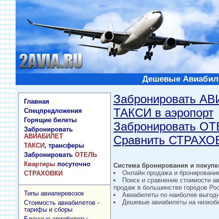
Дешевые Авиабиле
Забронировать А
Главная
ТАКСИ в аэропорт
Спецпредложения
Горящие билеты
Забронировать О
Забронировать
АВИАБИЛЕТ
Сравнить СТРАХО
ТАКСИ
, трансферы
Забронировать
ОТЕЛЬ
Квартиры
посуточно
Система бронирования и покупки
Онлайн продажа и бронировани
СТРАХОВКИ
Поиск и сравнение стоимости а
продаж в большинстве городов Рос
Типы авиаперевозок
Авиабилеты по наиболее выгод
Дешевые авиабилеты на низкобю
Стоимость авиабилетов -
тарифы и сборы
Блочные авиабилеты