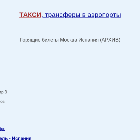
ТАКСИ
, трансферы в аэропорты
Горящие билеты Москва Испания (АРХИВ)
тр.3
ров
бре
ель - Испания