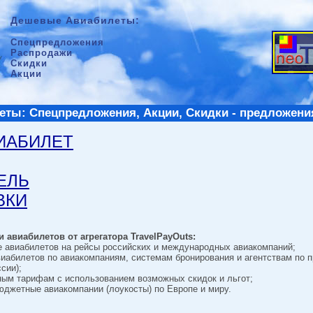
Дешевые Авиабилеты:
Спецпредложения
Распродажи
Скидки
Акции
ты: Спецпредложения, Акции, Скидки - предложени
ВИАБИЛЕТ
ТЕЛЬ
ВКИ
 авиабилетов от агрегатора TravelPayOuts:
е авиабилетов на рейсы российских и международных авиакомпаний;
виабилетов по авиакомпаниям, системам бронирования и агентствам по 
сии);
ным тарифам с использованием возможных скидок и льгот;
джетные авиакомпании (лоукосты) по Европе и миру.