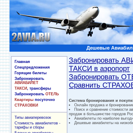
Дешевые Авиабиле
Забронировать А
Главная
ТАКСИ в аэропорт
Спецпредложения
Горящие билеты
Забронировать О
Забронировать
АВИАБИЛЕТ
Сравнить СТРАХО
ТАКСИ
, трансферы
Забронировать
ОТЕЛЬ
Квартиры
посуточно
Система бронирования и покупки
Онлайн продажа и бронировани
СТРАХОВКИ
Поиск и сравнение стоимости а
продаж в большинстве городов Рос
Типы авиаперевозок
Авиабилеты по наиболее выгод
Дешевые авиабилеты на низкобю
Стоимость авиабилетов -
тарифы и сборы
Блочные авиабилеты