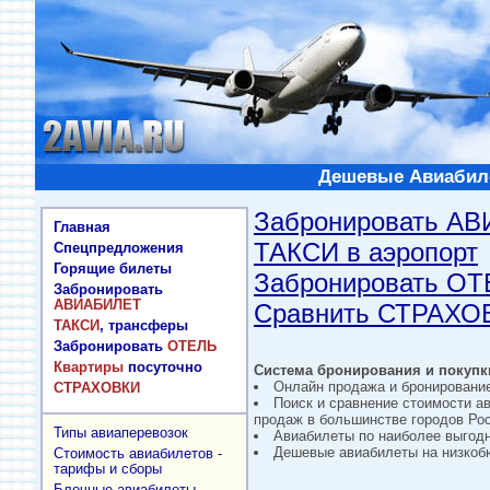
Дешевые Авиабиле
Забронировать А
Главная
ТАКСИ в аэропорт
Спецпредложения
Горящие билеты
Забронировать О
Забронировать
АВИАБИЛЕТ
Сравнить СТРАХО
ТАКСИ
, трансферы
Забронировать
ОТЕЛЬ
Квартиры
посуточно
Система бронирования и покупки
Онлайн продажа и бронировани
СТРАХОВКИ
Поиск и сравнение стоимости а
продаж в большинстве городов Рос
Типы авиаперевозок
Авиабилеты по наиболее выгод
Дешевые авиабилеты на низкобю
Стоимость авиабилетов -
тарифы и сборы
Блочные авиабилеты