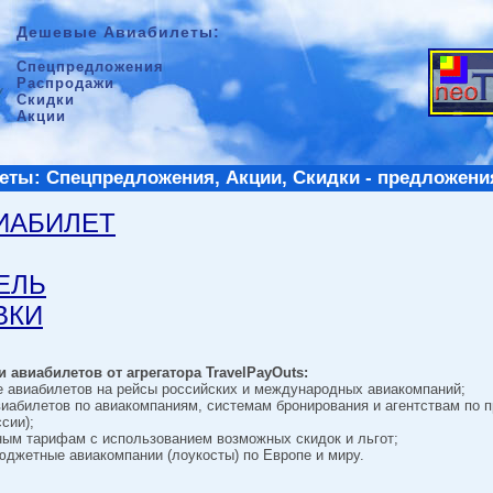
Дешевые Авиабилеты:
Спецпредложения
Распродажи
Скидки
Акции
ты: Спецпредложения, Акции, Скидки - предложени
ВИАБИЛЕТ
ТЕЛЬ
ВКИ
 авиабилетов от агрегатора TravelPayOuts:
е авиабилетов на рейсы российских и международных авиакомпаний;
виабилетов по авиакомпаниям, системам бронирования и агентствам по 
сии);
ным тарифам с использованием возможных скидок и льгот;
джетные авиакомпании (лоукосты) по Европе и миру.