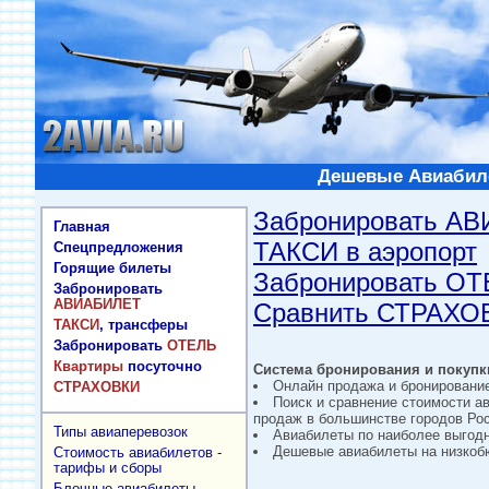
Дешевые Авиабиле
Забронировать А
Главная
ТАКСИ в аэропорт
Спецпредложения
Горящие билеты
Забронировать О
Забронировать
АВИАБИЛЕТ
Сравнить СТРАХО
ТАКСИ
, трансферы
Забронировать
ОТЕЛЬ
Квартиры
посуточно
Система бронирования и покупки
Онлайн продажа и бронировани
СТРАХОВКИ
Поиск и сравнение стоимости а
продаж в большинстве городов Рос
Типы авиаперевозок
Авиабилеты по наиболее выгод
Дешевые авиабилеты на низкобю
Стоимость авиабилетов -
тарифы и сборы
Блочные авиабилеты