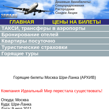
Дешевые Авиабилеты:
Спецпредложения
Распродажи
Скидки Акции
ГЛАВНАЯ
ЦЕНЫ НА БИЛЕТЫ
ТАКСИ, трансферы в аэропорты
Бронирование отелей
Квартиры посуточно
Туристические страховки
Горящие туры
Горящие билеты Москва Шри-Ланка (АРХИВ)
Компания Идеальный Мир перестала существовать!
Откуда: Москва
Куда: Шри-Ланка
Дата: 9 июл 2011