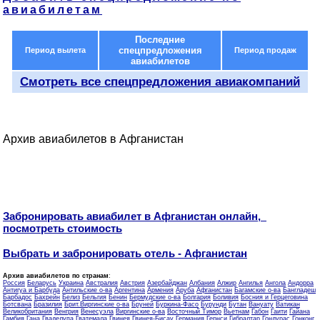
авиабилетам
Последние
спецпредложения
Период вылета
Период продаж
авиабилетов
Смотреть все спецпредложения авиакомпаний
Архив авиабилетов в Афганистан
Забронировать авиабилет в Афганистан онлайн,
посмотреть стоимость
Выбрать и забронировать отель - Афганистан
Архив авиабилетов по странам
:
Россия
Беларусь
Украина
Австралия
Австрия
Азербайджан
Албания
Алжир
Ангилья
Ангола
Андорра
Антигуа и Барбуда
Антильские о-ва
Аргентина
Армения
Аруба
Афганистан
Багамские о-ва
Бангладеш
Барбадос
Бахрейн
Белиз
Бельгия
Бенин
Бермудские о-ва
Болгария
Боливия
Босния и Герцеговина
Ботсвана
Бразилия
Брит.Виргинские о-ва
Бруней
Буркина-Фасо
Бурунди
Бутан
Вануату
Ватикан
Великобритания
Венгрия
Венесуэла
Виргинские о-ва
Восточный Тимор
Вьетнам
Габон
Гаити
Гайана
Гамбия
Гана
Гваделупа
Гватемала
Гвинея
Гвинея-Бисау
Германия
Гернси
Гибралтар
Гондурас
Гонконг