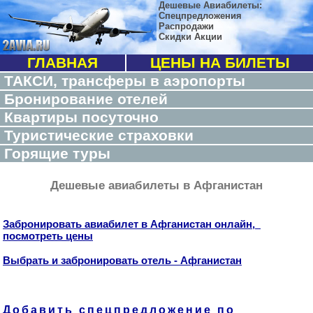
Дешевые Авиабилеты:
Спецпредложения
Распродажи
Скидки Акции
ГЛАВНАЯ
ЦЕНЫ НА БИЛЕТЫ
ТАКСИ, трансферы в аэропорты
Бронирование отелей
Квартиры посуточно
Туристические страховки
Горящие туры
Дешевые авиабилеты в Афганистан
Забронировать авиабилет в Афганистан онлайн,
посмотреть цены
Выбрать и забронировать отель - Афганистан
Добавить спецпредложение по