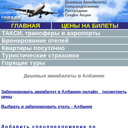
Дешевые Авиабилеты:
Спецпредложения
Распродажи
Скидки Акции
ГЛАВНАЯ
ЦЕНЫ НА БИЛЕТЫ
ТАКСИ, трансферы в аэропорты
Бронирование отелей
Квартиры посуточно
Туристические страховки
Горящие туры
Дешевые авиабилеты в Албанию
Забронировать авиабилет в Албанию онлайн, посмотреть
цены
Выбрать и забронировать отель - Албания
Добавить спецпредложение по