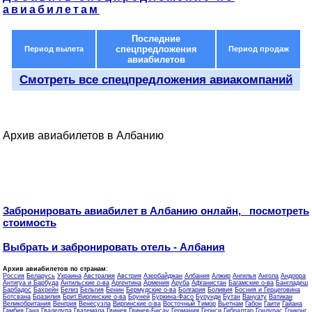
авиабилетам
Последние
спецпредложения
Период вылета
Период продаж
авиабилетов
Смотреть все спецпредложения авиакомпаний
Архив авиабилетов в Албанию
Забронировать авиабилет в Албанию онлайн, посмотреть
стоимость
Выбрать и забронировать отель - Албания
Архив авиабилетов по странам
:
Россия
Беларусь
Украина
Австралия
Австрия
Азербайджан
Албания
Алжир
Ангилья
Ангола
Андорра
Антигуа и Барбуда
Антильские о-ва
Аргентина
Армения
Аруба
Афганистан
Багамские о-ва
Бангладеш
Барбадос
Бахрейн
Белиз
Бельгия
Бенин
Бермудские о-ва
Болгария
Боливия
Босния и Герцеговина
Ботсвана
Бразилия
Брит.Виргинские о-ва
Бруней
Буркина-Фасо
Бурунди
Бутан
Вануату
Ватикан
Великобритания
Венгрия
Венесуэла
Виргинские о-ва
Восточный Тимор
Вьетнам
Габон
Гаити
Гайана
Гамбия
Гана
Гваделупа
Гватемала
Гвинея
Гвинея-Бисау
Германия
Гернси
Гибралтар
Гондурас
Гонконг