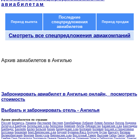
авиабилетам
Последние
спецпредложения
Период вылета
Период продаж
авиабилетов
Смотреть все спецпредложения авиакомпаний
Архив авиабилетов в Ангилью
Забронировать авиабилет в Ангилью онлайн, посмотреть
стоимость
Выбрать и забронировать отель - Ангилья
Архив авиабилетов по странам
:
Россия
Беларусь
Украина
Австралия
Австрия
Азербайджан
Албания
Алжир
Ангилья
Ангола
Андорра
Антигуа и Барбуда
Антильские о-ва
Аргентина
Армения
Аруба
Афганистан
Багамские о-ва
Бангладеш
Барбадос
Бахрейн
Белиз
Бельгия
Бенин
Бермудские о-ва
Болгария
Боливия
Босния и Герцеговина
Ботсвана
Бразилия
Брит.Виргинские о-ва
Бруней
Буркина-Фасо
Бурунди
Бутан
Вануату
Ватикан
Великобритания
Венгрия
Венесуэла
Виргинские о-ва
Восточный Тимор
Вьетнам
Габон
Гаити
Гайана
Гамбия
Гана
Гваделупа
Гватемала
Гвинея
Гвинея-Бисау
Германия
Гернси
Гибралтар
Гондурас
Гонконг