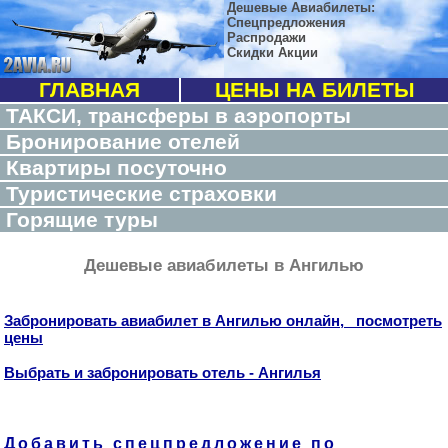
Дешевые Авиабилеты:
Спецпредложения
Распродажи
Скидки Акции
ГЛАВНАЯ
ЦЕНЫ НА БИЛЕТЫ
ТАКСИ, трансферы в аэропорты
Бронирование отелей
Квартиры посуточно
Туристические страховки
Горящие туры
Дешевые авиабилеты в Ангилью
Забронировать авиабилет в Ангилью онлайн, посмотреть
цены
Выбрать и забронировать отель - Ангилья
Добавить спецпредложение по