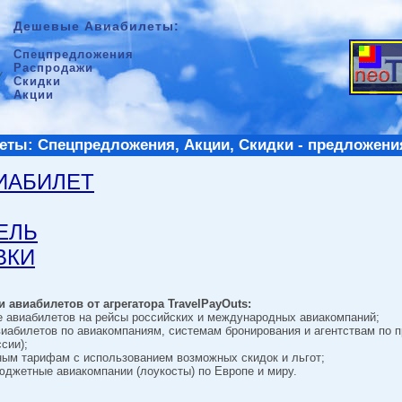
Дешевые Авиабилеты:
Спецпредложения
Распродажи
Скидки
Акции
ты: Спецпредложения, Акции, Скидки - предложени
ВИАБИЛЕТ
ТЕЛЬ
ВКИ
 авиабилетов от агрегатора TravelPayOuts:
е авиабилетов на рейсы российских и международных авиакомпаний;
виабилетов по авиакомпаниям, системам бронирования и агентствам по 
сии);
ным тарифам с использованием возможных скидок и льгот;
джетные авиакомпании (лоукосты) по Европе и миру.