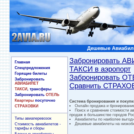
Дешевые Авиабиле
Забронировать А
Главная
ТАКСИ в аэропорт
Спецпредложения
Горящие билеты
Забронировать О
Забронировать
АВИАБИЛЕТ
Сравнить СТРАХО
ТАКСИ
, трансферы
Забронировать
ОТЕЛЬ
Квартиры
посуточно
Система бронирования и покупки
Онлайн продажа и бронировани
СТРАХОВКИ
Поиск и сравнение стоимости а
продаж в большинстве городов Рос
Типы авиаперевозок
Авиабилеты по наиболее выгод
Дешевые авиабилеты на низкобю
Стоимость авиабилетов -
тарифы и сборы
Блочные авиабилеты