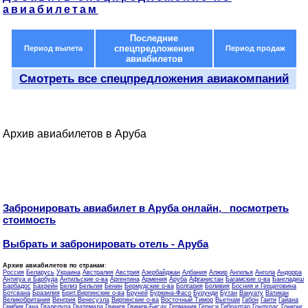
авиабилетам
Последние
спецпредложения
Период вылета
Период продаж
авиабилетов
Смотреть все спецпредложения авиакомпаний
Архив авиабилетов в Аруба
Забронировать авиабилет в Аруба онлайн, посмотреть
стоимость
Выбрать и забронировать отель - Аруба
Архив авиабилетов по странам
:
Россия
Беларусь
Украина
Австралия
Австрия
Азербайджан
Албания
Алжир
Ангилья
Ангола
Андорра
Антигуа и Барбуда
Антильские о-ва
Аргентина
Армения
Аруба
Афганистан
Багамские о-ва
Бангладеш
Барбадос
Бахрейн
Белиз
Бельгия
Бенин
Бермудские о-ва
Болгария
Боливия
Босния и Герцеговина
Ботсвана
Бразилия
Брит.Виргинские о-ва
Бруней
Буркина-Фасо
Бурунди
Бутан
Вануату
Ватикан
Великобритания
Венгрия
Венесуэла
Виргинские о-ва
Восточный Тимор
Вьетнам
Габон
Гаити
Гайана
Гамбия
Гана
Гваделупа
Гватемала
Гвинея
Гвинея-Бисау
Германия
Гернси
Гибралтар
Гондурас
Гонконг