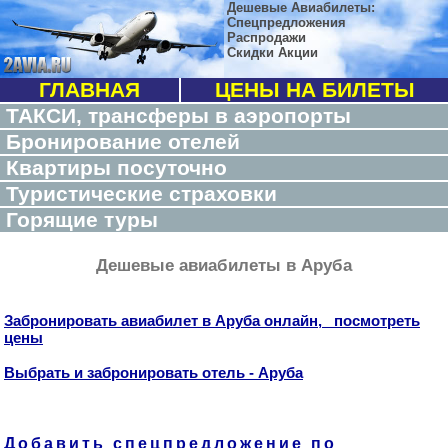
Дешевые Авиабилеты:
Спецпредложения
Распродажи
Скидки Акции
ГЛАВНАЯ
ЦЕНЫ НА БИЛЕТЫ
ТАКСИ, трансферы в аэропорты
Бронирование отелей
Квартиры посуточно
Туристические страховки
Горящие туры
Дешевые авиабилеты в Аруба
Забронировать авиабилет в Аруба онлайн, посмотреть
цены
Выбрать и забронировать отель - Аруба
Добавить спецпредложение по