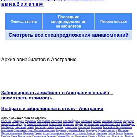
авиабилетам
Последние
спецпредложения
Период вылета
Период продаж
авиабилетов
Смотреть все спецпредложения авиакомпаний
Архив авиабилетов в Австралию
Забронировать авиабилет в Австралию онлайн,
посмотреть стоимость
Выбрать и забронировать отель - Австралия
Архив авиабилетов по странам
:
Россия
Беларусь
Украина
Австралия
Австрия
Азербайджан
Албания
Алжир
Ангилья
Ангола
Андорра
Антигуа и Барбуда
Антильские о-ва
Аргентина
Армения
Аруба
Афганистан
Багамские о-ва
Бангладеш
Барбадос
Бахрейн
Белиз
Бельгия
Бенин
Бермудские о-ва
Болгария
Боливия
Босния и Герцеговина
Ботсвана
Бразилия
Брит.Виргинские о-ва
Бруней
Буркина-Фасо
Бурунди
Бутан
Вануату
Ватикан
Великобритания
Венгрия
Венесуэла
Виргинские о-ва
Восточный Тимор
Вьетнам
Габон
Гаити
Гайана
Гамбия
Гана
Гваделупа
Гватемала
Гвинея
Гвинея-Бисау
Германия
Гернси
Гибралтар
Гондурас
Гонконг