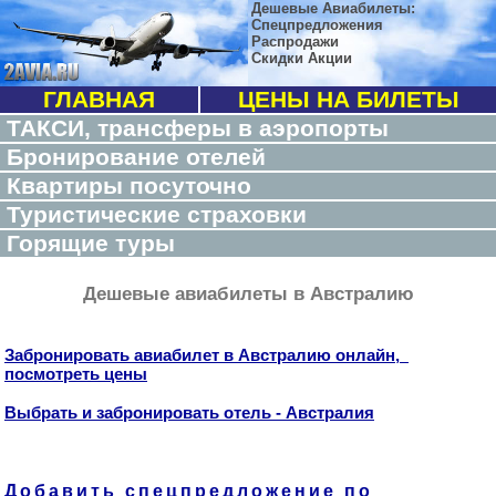
Дешевые Авиабилеты:
Спецпредложения
Распродажи
Скидки Акции
ГЛАВНАЯ
ЦЕНЫ НА БИЛЕТЫ
ТАКСИ, трансферы в аэропорты
Бронирование отелей
Квартиры посуточно
Туристические страховки
Горящие туры
Дешевые авиабилеты в Австралию
Забронировать авиабилет в Австралию онлайн,
посмотреть цены
Выбрать и забронировать отель - Австралия
Добавить спецпредложение по